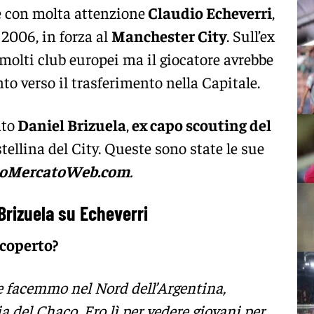
 con molta attenzione
Claudio Echeverri
,
 2006, in forza al
Manchester City
. Sull’ex
i molti club europei ma il giocatore avrebbe
to verso il trasferimento nella Capitale.
ato
Daniel Brizuela
,
ex capo scouting del
tellina del City. Queste sono state le sue
toMercatoWeb.com
.
 Brizuela su Echeverri
scoperto?
he facemmo nel Nord dell’Argentina,
 del Chaco. Ero lì per vedere giovani per