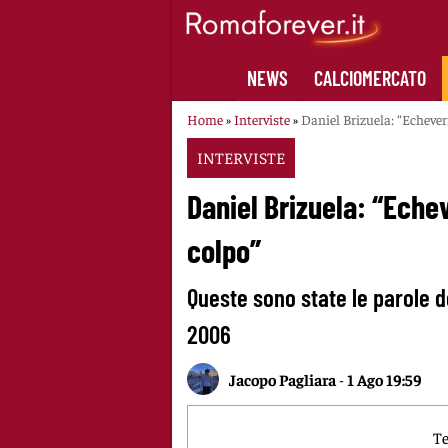
Skip
to
content
NEWS
CALCIOMERCATO
Home
»
Interviste
»
Daniel Brizuela: “Echever
INTERVISTE
Daniel Brizuela: “Eche
colpo”
Queste sono state le parole d
2006
Jacopo Pagliara
-
1 Ago 19:59
Te