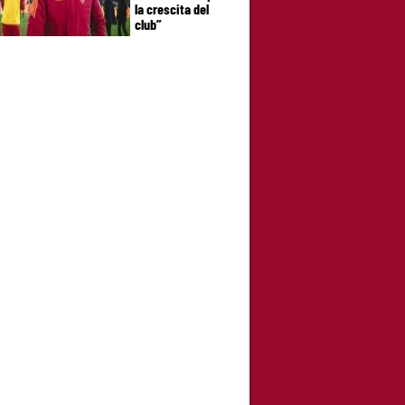
la crescita del
club”