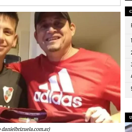
C
U
 danielbrizuela.com.ar)