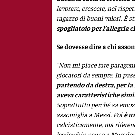
lavorare, crescere, nel rispet
ragazzo di buoni valori. È s
spogliatoio per l’allegria 
Se dovesse dire a chi assom
“Non mi piace fare paragoni
giocatori da sempre. In pas
partendo da destra, per la f
aveva caratteristiche simi
Soprattutto perché sa emozi
assomiglia a Messi. Poi
è u
calcisticamente, ma riferen
leadership penso a Maradona