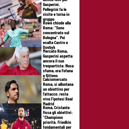
Gasperini.
Pellegrini fa le
visite e torna in
gruppo
Rowe chiude alla
Roma: “Sono
concentrato sul
Bologna”. Poi
esalta Castro e
Dovbyk
Mercato Roma,
Gasperini aspetta
ancora il suo
trequartista: Nusa
sfuma, ora Fofana
e Gittens
Calciomercato
Roma, si allontana
un obiettivo per
l’attacco: resta
viva l’ipotesi Real
Madrid
Roma, Cristante
fissa gli obiettivi:
“Champions
priorità. Friedkin
fondamentali per