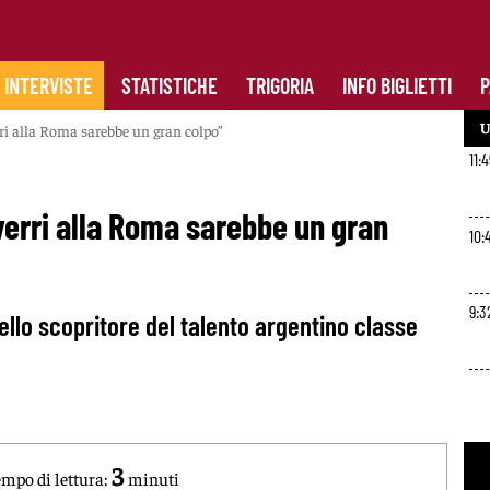
INTERVISTE
STATISTICHE
TRIGORIA
INFO BIGLIETTI
P
U
ri alla Roma sarebbe un gran colpo”
11:
verri alla Roma sarebbe un gran
10:
9:3
ello scopritore del talento argentino classe
3
mpo di lettura:
minuti