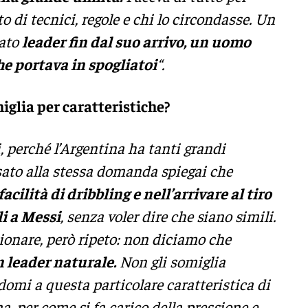
to di tecnici, regole e chi lo circondasse. Un
tato
leader fin dal suo arrivo, un uomo
che portava in spogliatoi
“.
iglia per caratteristiche?
, perché l’Argentina ha tanti grandi
sato alla stessa domanda spiegai che
acilità di dribbling e nell’arrivare al tiro
li a Messi
, senza voler dire che siano simili.
onare, però ripeto: non diciamo che
n leader naturale.
Non gli somiglia
domi a questa particolare caratteristica di
, per come si fa carico della pressione e