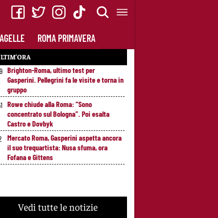
AGELLE
ROMA PRIMAVERA
LTIM’ORA
Brighton-Roma, ultimo test per
49
Gasperini. Pellegrini fa le visite e torna in
gruppo
Rowe chiude alla Roma: “Sono
41
concentrato sul Bologna”. Poi esalta
Castro e Dovbyk
Mercato Roma, Gasperini aspetta ancora
2
il suo trequartista: Nusa sfuma, ora
Fofana e Gittens
Vedi tutte le notizie