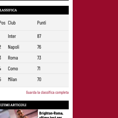
LASSIFICA
Pos
Club
Punti
1
Inter
87
2
Napoli
76
3
Roma
73
4
Como
71
5
Milan
70
Guarda la classifica completa
LTIMI ARTICOLI
Brighton-Roma,
ultimo test per