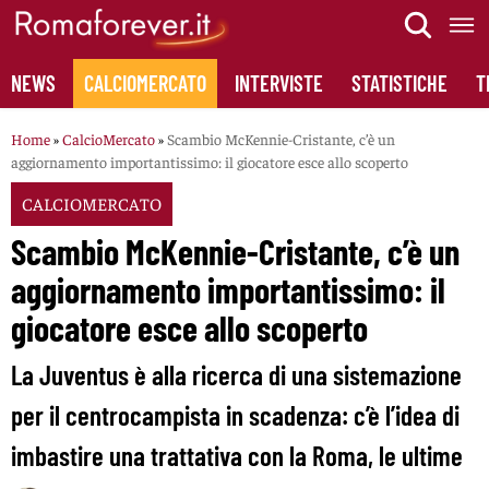
Skip
to
content
NEWS
CALCIOMERCATO
INTERVISTE
STATISTICHE
T
Home
»
CalcioMercato
»
Scambio McKennie-Cristante, c’è un
aggiornamento importantissimo: il giocatore esce allo scoperto
CALCIOMERCATO
Scambio McKennie-Cristante, c’è un
aggiornamento importantissimo: il
giocatore esce allo scoperto
La Juventus è alla ricerca di una sistemazione
per il centrocampista in scadenza: c’è l’idea di
imbastire una trattativa con la Roma, le ultime