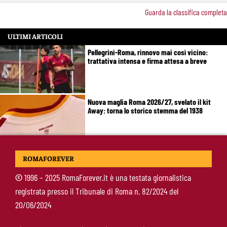
Guarda la classifica completa
ULTIMI ARTICOLI
Pellegrini-Roma, rinnovo mai così vicino:
trattativa intensa e firma attesa a breve
Nuova maglia Roma 2026/27, svelato il kit
Away: torna lo storico stemma del 1938
Alajbegovic, Pjanic svela il ruolo: perché il
ROMAFOREVER
talento seguito dalla Roma ha scelto la
Juventus
©
1996 – 2025 RomaForever.it è una testata giornalistica
registrata presso il Tribunale di Roma n. 82/2024 del
Roma, il mercato ora è nelle sue mani: dopo
20/06/2024
Molina manca soltanto l’ala