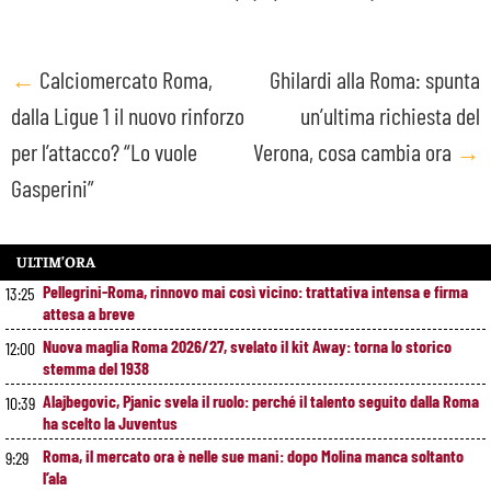
Post
←
Calciomercato Roma,
Ghilardi alla Roma: spunta
dalla Ligue 1 il nuovo rinforzo
un’ultima richiesta del
navigation
per l’attacco? “Lo vuole
Verona, cosa cambia ora
→
Gasperini”
ULTIM’ORA
Pellegrini-Roma, rinnovo mai così vicino: trattativa intensa e firma
13:25
attesa a breve
Nuova maglia Roma 2026/27, svelato il kit Away: torna lo storico
12:00
stemma del 1938
Alajbegovic, Pjanic svela il ruolo: perché il talento seguito dalla Roma
10:39
ha scelto la Juventus
Roma, il mercato ora è nelle sue mani: dopo Molina manca soltanto
9:29
l’ala