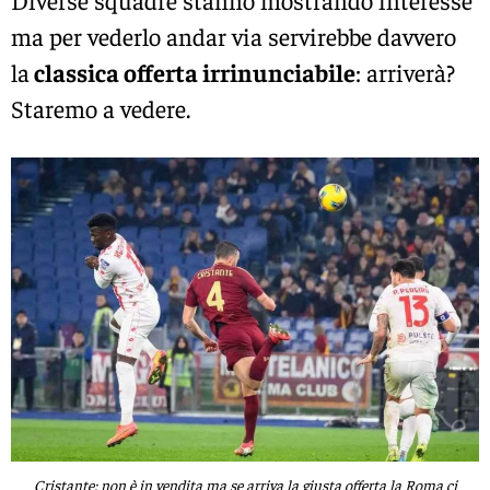
Diverse squadre stanno mostrando interesse
ma per vederlo andar via servirebbe davvero
la
classica offerta irrinunciabile
: arriverà?
Staremo a vedere.
Cristante: non è in vendita ma se arriva la giusta offerta la Roma ci