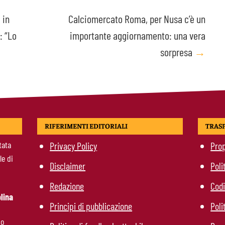
 in
Calciomercato Roma, per Nusa c’è un
: “Lo
importante aggiornamento: una vera
sorpresa
→
RIFERIMENTI EDITORIALI
TRAS
tata
Privacy Policy
Prop
le di
Disclaimer
Poli
Redazione
Codi
lina
Principi di pubblicazione
Poli
mo