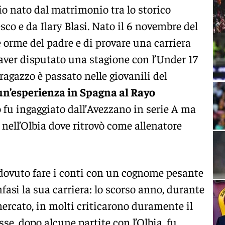
lio nato dal matrimonio tra lo storico
co e da Ilary Blasi. Nato il 6 novembre del
e orme del padre e di provare una carriera
aver disputato una stagione con l’Under 17
 ragazzo è passato nelle giovanili del
un’esperienza in Spagna al Rayo
fu ingaggiato dall’Avezzano in serie A ma
ì nell’Olbia dove ritrovò come allenatore
 dovuto fare i conti con un cognome pesante
fasi la sua carriera: lo scorso anno, durante
mercato, in molti criticarono duramente il
e, dopo alcune partite con l’Olbia, fu