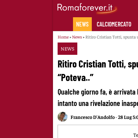
Skip
to
content
NEWS
CALCIOMERCATO
Home
»
News
»
Ritiro Cristian Totti, spunta 
NEWS
Ritiro Cristian Totti, 
“Poteva..”
Qualche giorno fa, è arrivata l
intanto una rivelazione inaspe
Francesco D'Andolfo
-
28 Lug 5:
Te