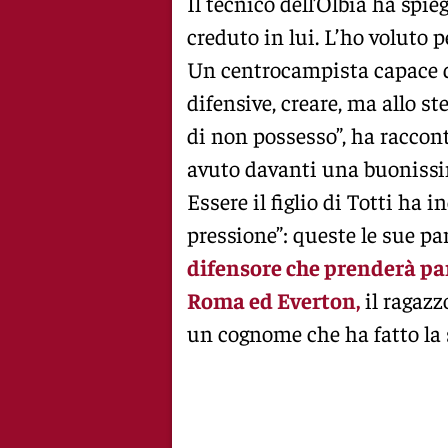
Il tecnico dell’Olbia ha spi
creduto in lui. L’ho voluto 
Un centrocampista capace di 
difensive, creare, ma allo s
di non possesso”, ha raccon
avuto davanti una buonissima
Essere il figlio di Totti ha i
pressione”: queste le sue p
difensore che prenderà pa
Roma ed Everton,
il ragazz
un cognome che ha fatto la 