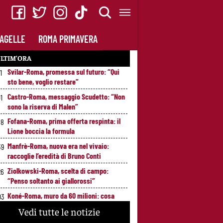
AGELLE
ROMA PRIMAVERA
LTIM’ORA
Svilar-Roma, promessa sul futuro: “Qui
1
sto bene, voglio restare”
Castro-Roma, messaggio Scudetto: “Non
01
sono la riserva di Malen”
Fofana-Roma, prima offerta respinta: il
58
Lione boccia la formula
Manfrè-Roma, nuova era nel vivaio:
39
raccoglie l’eredità di Bruno Conti
Ziolkowski-Roma, scelta di campo:
26
“Penso soltanto ai giallorossi”
Koné-Roma, muro da 60 milioni: cosa
03
serve per farlo partire
Vedi tutte le notizie
Brighton-Roma, ultimo test del ritiro:
53