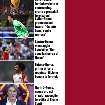
l’amichevole in tv
e streaming,
orario e probabili
formazioni
Svilar-Roma,
promessa sul
futuro: “Qui sto
bene, voglio
restare”
Castro-Roma,
messaggio
Scudetto: “Non
sono la riserva di
Malen”
Fofana-Roma,
prima offerta
respinta: il Lione
boccia la formula
Manfrè-Roma,
nuova era nel
vivaio: raccoglie
l’eredità di Bruno
Conti