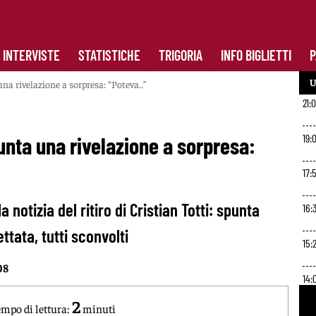
INTERVISTE
STATISTICHE
TRIGORIA
INFO BIGLIETTI
P
U
una rivelazione a sorpresa: “Poteva..”
21:0
19:
spunta una rivelazione a sorpresa:
17:
a notizia del ritiro di Cristian Totti: spunta
16:
ttata, tutti sconvolti
15:
08
14:
2
mpo di lettura:
minuti
12: