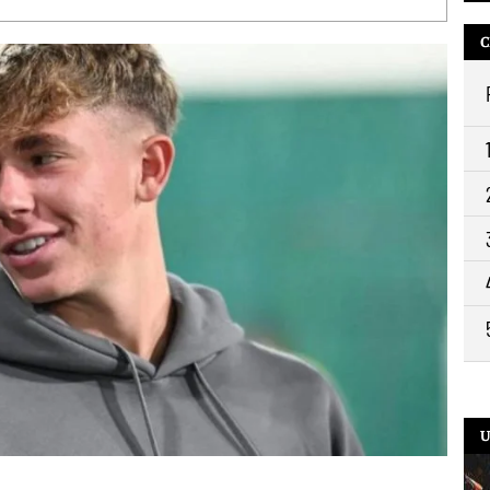
C
11:4
10:
9:2
U