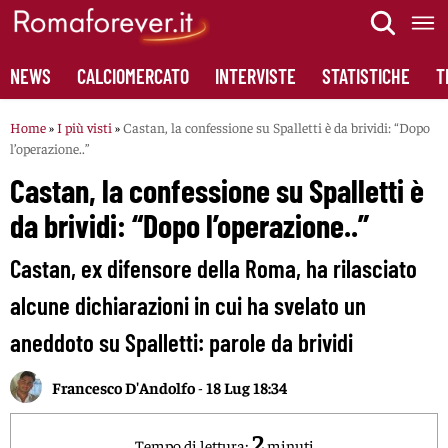
Skip
to
content
NEWS
CALCIOMERCATO
INTERVISTE
STATISTICHE
T
Home
»
I più visti
»
Castan, la confessione su Spalletti è da brividi: “Dopo
l’operazione..”
Castan, la confessione su Spalletti è
da brividi: “Dopo l’operazione..”
Castan, ex difensore della Roma, ha rilasciato
alcune dichiarazioni in cui ha svelato un
aneddoto su Spalletti: parole da brividi
Francesco D'Andolfo
-
18 Lug 18:34
2
Tempo di lettura:
minuti