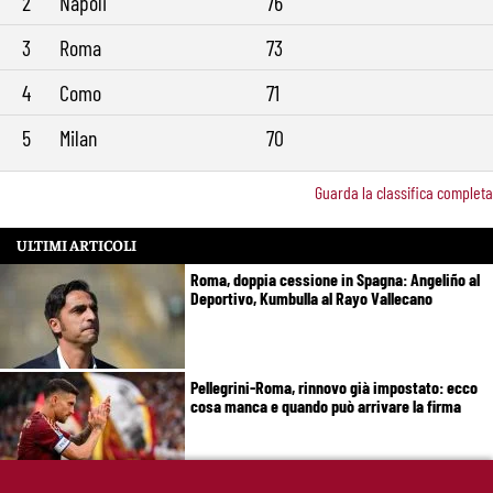
2
Napoli
76
3
Roma
73
4
Como
71
5
Milan
70
Guarda la classifica completa
ULTIMI ARTICOLI
Roma, doppia cessione in Spagna: Angeliño al
Deportivo, Kumbulla al Rayo Vallecano
Pellegrini-Roma, rinnovo già impostato: ecco
cosa manca e quando può arrivare la firma