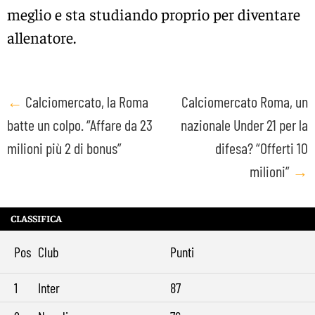
meglio e sta studiando proprio per diventare
allenatore.
Post
←
Calciomercato, la Roma
Calciomercato Roma, un
batte un colpo. “Affare da 23
nazionale Under 21 per la
navigation
milioni più 2 di bonus”
difesa? “Offerti 10
milioni”
→
CLASSIFICA
Pos
Club
Punti
1
Inter
87