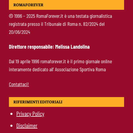
Mercato Roma, manca un solo colpo: Gasperini
ROMAFOREVER
aspetta l’ala sinistra
©
1996 – 2025 RomaForever.it è una testata giornalistica
registrata presso il Tribunale di Roma n. 82/2024 del
Roma-Read, il retroscena: rifiutati 29 milioni e
20/06/2024
il 10% sulla rivendita
Direttore responsabile: Melissa Landolina
Roma-Molina, il colpo di D’Amico è geniale:
Dal 19 aprile 1996 romaforever.it è il primo giornale online
qualità ed esperienza a un prezzo da
interamente dedicato all’ Associazione Sportiva Roma
occasione
Contattaci!
RIFERIMENTI EDITORIALI
Privacy Policy
Disclaimer