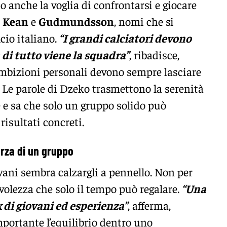
o anche la voglia di confrontarsi e giocare
e
Kean
e
Gudmundsson
, nomi che si
cio italiano.
“I grandi calciatori devono
di tutto viene la squadra”
, ribadisce,
ambizioni personali devono sempre lasciare
o. Le parole di Dzeko trasmettono la serenità
e e sa che solo un gruppo solido può
risultati concreti.
orza di un gruppo
iovani sembra calzargli a pennello. Non per
olezza che solo il tempo può regalare.
“Una
 di giovani ed esperienza”
, afferma,
portante l’equilibrio dentro uno