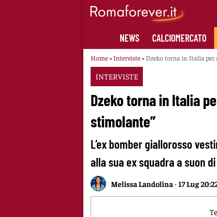
Skip
to
content
NEWS
CALCIOMERCATO
Home
»
Interviste
»
Dzeko torna in Italia per
INTERVISTE
Dzeko torna in Italia p
stimolante”
L’ex bomber giallorosso vesti
alla sua ex squadra a suon di 
Melissa Landolina
-
17 Lug 20:2
Te