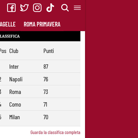
AGELLE
ROMA PRIMAVERA
LASSIFICA
Pos
Club
Punti
1
Inter
87
2
Napoli
76
3
Roma
73
4
Como
71
5
Milan
70
Guarda la classifica completa