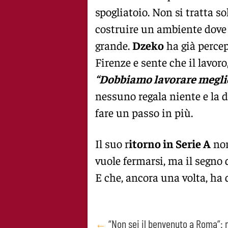
spogliatoio. Non si tratta so
costruire un ambiente dove 
grande.
Dzeko
ha già percep
Firenze e sente che il lavoro,
“Dobbiamo lavorare meglio 
nessuno regala niente e la d
fare un passo in più.
Il suo r
itorno in Serie A
non
vuole fermarsi, ma il segno 
E che, ancora una volta, ha d
Post
←
“Non sei il benvenuto a Roma”: