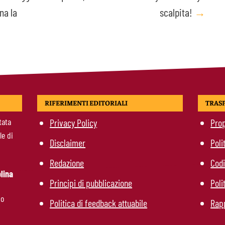
ena la
scalpita!
→
RIFERIMENTI EDITORIALI
TRAS
tata
Privacy Policy
Prop
le di
Disclaimer
Poli
Redazione
Codi
lina
Principi di pubblicazione
Poli
mo
Politica di feedback attuabile
Rapp