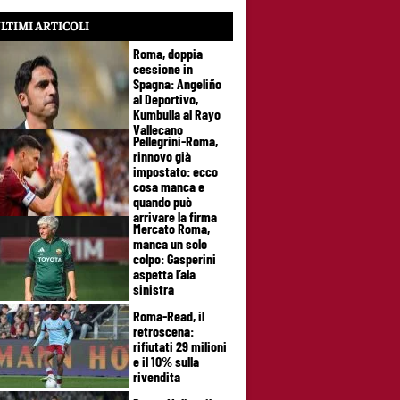
LTIMI ARTICOLI
Roma, doppia
cessione in
Spagna: Angeliño
al Deportivo,
Kumbulla al Rayo
Vallecano
Pellegrini-Roma,
rinnovo già
impostato: ecco
cosa manca e
quando può
arrivare la firma
Mercato Roma,
manca un solo
colpo: Gasperini
aspetta l’ala
sinistra
Roma-Read, il
retroscena:
rifiutati 29 milioni
e il 10% sulla
rivendita