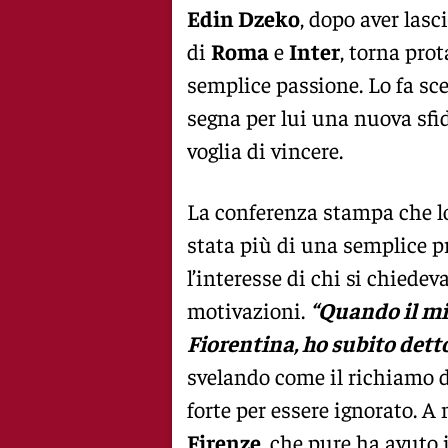
Edin Dzeko
, dopo aver lasc
di
Roma
e
Inter
, torna pro
semplice passione. Lo fa sce
segna per lui una nuova sfi
voglia di vincere.
La conferenza stampa che lo 
stata più di una semplice p
l’interesse di chi si chiedev
motivazioni.
“Quando il mi
Fiorentina, ho subito detto
svelando come il richiamo d
forte per essere ignorato. A 
Firenze
, che pure ha avuto 