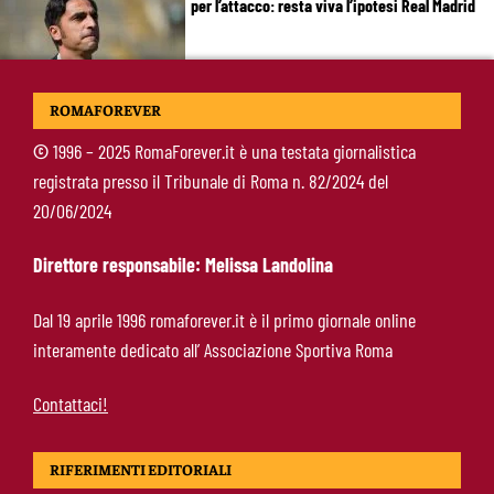
per l’attacco: resta viva l’ipotesi Real Madrid
Roma, Cristante fissa gli obiettivi:
ROMAFOREVER
“Champions priorità. Friedkin fondamentali
per la crescita del club”
©
1996 – 2025 RomaForever.it è una testata giornalistica
registrata presso il Tribunale di Roma n. 82/2024 del
Brighton-Roma: dove vedere l’amichevole in tv
20/06/2024
e streaming, orario e probabili formazioni
Direttore responsabile: Melissa Landolina
Svilar-Roma, promessa sul futuro: “Qui sto
Dal 19 aprile 1996 romaforever.it è il primo giornale online
bene, voglio restare”
interamente dedicato all’ Associazione Sportiva Roma
Contattaci!
RIFERIMENTI EDITORIALI