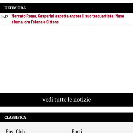
ULTIM’ORA
Mercato Roma, Gasperini aspetta ancora il suo trequartista: Nusa
9:32
sfuma, ora Fofana e Gittens
Vedi tutte le notizie
CLASSIFICA
Pos
Club
Punti