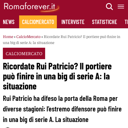
Skip
to
content
NEWS
CALCIOMERCATO
INTERVISTE
STATISTICHE
T
Home
»
CalcioMercato
»
Ricordate Rui Patricio? Il portiere può finire in
una big di serie A: la situazione
CALCIOMERCATO
Ricordate Rui Patricio? Il portiere
può finire in una big di serie A: la
situazione
Rui Patricio ha difeso la porta della Roma per
diverse stagioni: l’estremo difensore può finire
in una big di serie A. La situazione