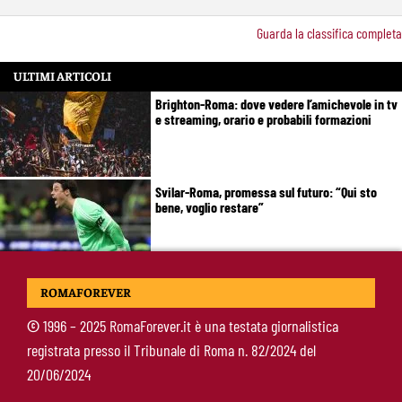
Guarda la classifica completa
ULTIMI ARTICOLI
Brighton-Roma: dove vedere l’amichevole in tv
e streaming, orario e probabili formazioni
Svilar-Roma, promessa sul futuro: “Qui sto
bene, voglio restare”
Castro-Roma, messaggio Scudetto: “Non sono
ROMAFOREVER
la riserva di Malen”
©
1996 – 2025 RomaForever.it è una testata giornalistica
registrata presso il Tribunale di Roma n. 82/2024 del
Fofana-Roma, prima offerta respinta: il Lione
20/06/2024
boccia la formula