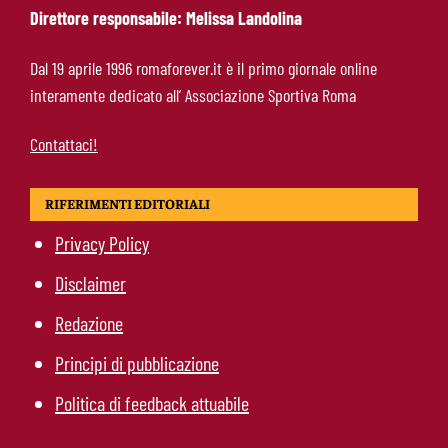
Direttore responsabile: Melissa Landolina
Manfrè-Roma, nuova era nel vivaio: raccoglie
Dal 19 aprile 1996 romaforever.it è il primo giornale online
l’eredità di Bruno Conti
interamente dedicato all’ Associazione Sportiva Roma
Contattaci!
RIFERIMENTI EDITORIALI
Privacy Policy
Disclaimer
Redazione
Principi di pubblicazione
Politica di feedback attuabile