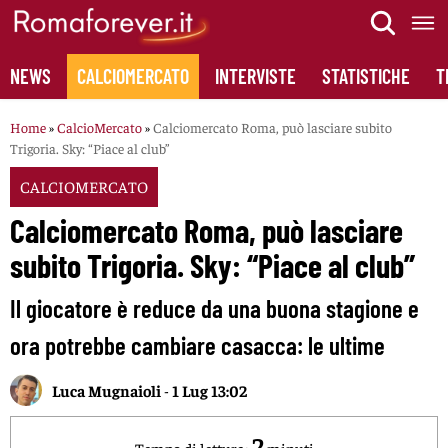
Skip
to
content
NEWS
CALCIOMERCATO
INTERVISTE
STATISTICHE
T
Home
»
CalcioMercato
»
Calciomercato Roma, può lasciare subito
Trigoria. Sky: “Piace al club”
CALCIOMERCATO
Calciomercato Roma, può lasciare
subito Trigoria. Sky: “Piace al club”
Il giocatore è reduce da una buona stagione e
ora potrebbe cambiare casacca: le ultime
Luca Mugnaioli
-
1 Lug 13:02
2
Tempo di lettura:
minuti