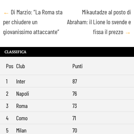
Post
←
Di Marzio: “La Roma sta
Mikautadze al posto di
per chiudere un
Abraham: il Lione lo svende e
navigation
giovanissimo attaccante”
fissa il prezzo
→
CLASSIFICA
Pos
Club
Punti
1
Inter
87
2
Napoli
76
3
Roma
73
4
Como
71
5
Milan
70