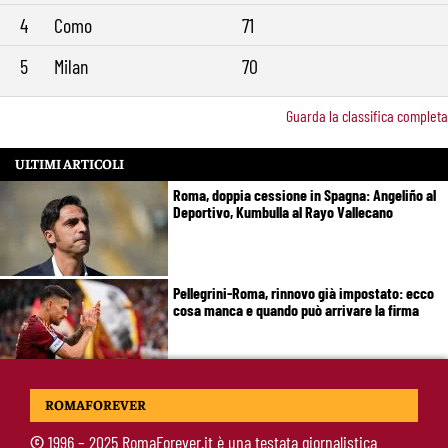
4
Como
71
5
Milan
70
Guarda la classifica completa
ULTIMI ARTICOLI
Roma, doppia cessione in Spagna: Angeliño al
Deportivo, Kumbulla al Rayo Vallecano
Pellegrini-Roma, rinnovo già impostato: ecco
cosa manca e quando può arrivare la firma
Mercato Roma, manca un solo colpo: Gasperini
ROMAFOREVER
aspetta l’ala sinistra
©
1996 – 2025 RomaForever.it è una testata giornalistica