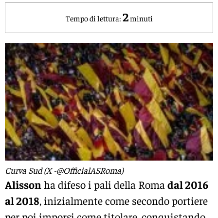
2
Tempo di lettura:
minuti
Curva Sud (X -@OfficialASRoma)
Alisson
ha difeso i pali della Roma
dal 2016
al 2018
, inizialmente come secondo portiere
per poi imporsi come titolare, conquistando