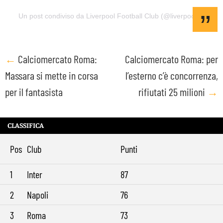
Un post condiviso da Liverpool Football Club (@liverpoolfc)
Post
←
Calciomercato Roma:
Calciomercato Roma: per
Massara si mette in corsa
l’esterno c’è concorrenza,
navigation
per il fantasista
rifiutati 25 milioni
→
CLASSIFICA
Pos
Club
Punti
1
Inter
87
2
Napoli
76
3
Roma
73