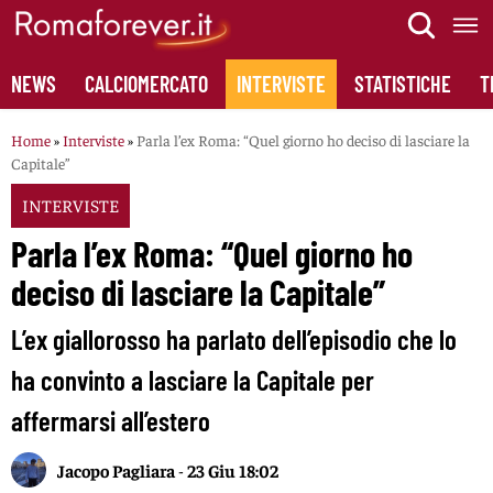
Skip
to
content
NEWS
CALCIOMERCATO
INTERVISTE
STATISTICHE
T
Home
»
Interviste
»
Parla l’ex Roma: “Quel giorno ho deciso di lasciare la
Capitale”
INTERVISTE
Parla l’ex Roma: “Quel giorno ho
deciso di lasciare la Capitale”
L’ex giallorosso ha parlato dell’episodio che lo
ha convinto a lasciare la Capitale per
affermarsi all’estero
Jacopo Pagliara
-
23 Giu 18:02