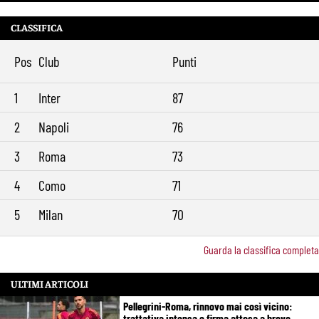
CLASSIFICA
Pos
Club
Punti
1
Inter
87
2
Napoli
76
3
Roma
73
4
Como
71
5
Milan
70
Guarda la classifica completa
ULTIMI ARTICOLI
Pellegrini-Roma, rinnovo mai così vicino:
trattativa intensa e firma attesa a breve