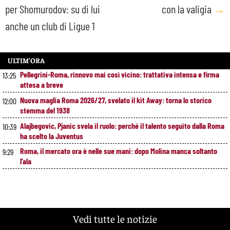
per Shomurodov: su di lui
con la valigia
→
anche un club di Ligue 1
ULTIM’ORA
Pellegrini-Roma, rinnovo mai così vicino: trattativa intensa e firma
13:25
attesa a breve
Nuova maglia Roma 2026/27, svelato il kit Away: torna lo storico
12:00
stemma del 1938
Alajbegovic, Pjanic svela il ruolo: perché il talento seguito dalla Roma
10:39
ha scelto la Juventus
Roma, il mercato ora è nelle sue mani: dopo Molina manca soltanto
9:29
l’ala
Vedi tutte le notizie