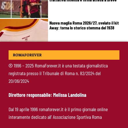
Nuova maglia Roma 2026/27, svelato il kit
Away: torna lo storico stemma del 1938
Alajbegovic, Pjanic svela il ruolo: perché il
ROMAFOREVER
talento seguito dalla Roma ha scelto la
Juventus
©
1996 – 2025 RomaForever.it è una testata giornalistica
registrata presso il Tribunale di Roma n. 82/2024 del
Roma, il mercato ora è nelle sue mani: dopo
20/06/2024
Molina manca soltanto l’ala
Direttore responsabile: Melissa Landolina
Calciomercato Roma, Angeliño e Kumbulla ai
Dal 19 aprile 1996 romaforever.it è il primo giornale online
saluti: D’Amico accelera per il sostituto sulla
interamente dedicato all’ Associazione Sportiva Roma
sinistra