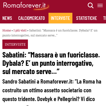
Skip
to
content
NEWS
CALCIOMERCATO
INTERVISTE
STATISTICHE
T
Home
»
I più visti
»
Sabatini: “Massara è un fuoriclasse. Dybala? E’ un
punto interrogativo, sul mercato serve…”
INTERVISTE
Sabatini: “Massara è un fuoriclasse.
Dybala? E’ un punto interrogativo,
sul mercato serve…”
Sandro Sabatini a Romaforever.it: “La Roma ha
costruito un ottimo assetto societario con
questo tridente. Dovbyk e Pellegrini? Vi dico