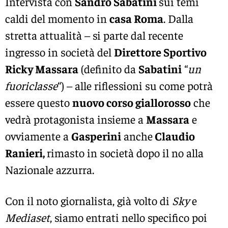
Intervista con
Sandro Sabatini
sui temi
caldi del momento in
casa Roma
. Dalla
stretta attualità – si parte dal recente
ingresso in società del
Direttore Sportivo
Ricky Massara
(definito da
Sabatini
“
un
fuoriclasse
“) – alle riflessioni su come potrà
essere questo
nuovo corso giallorosso
che
vedrà protagonista insieme a
Massara
e
ovviamente a
Gasperini
anche
Claudio
Ranieri,
rimasto in società dopo il no alla
Nazionale azzurra.
Con il noto giornalista, già volto di
Sky
e
Mediaset
, siamo entrati nello specifico poi