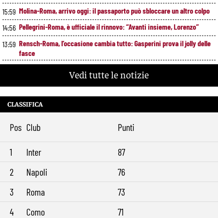
Molina-Roma, arrivo oggi: il passaporto può sbloccare un altro colpo
15:59
Pellegrini-Roma, è ufficiale il rinnovo: “Avanti insieme, Lorenzo”
14:56
Rensch-Roma, l’occasione cambia tutto: Gasperini prova il jolly delle
13:59
fasce
Kumbulla lascia la Roma: ufficiale il prestito al Rayo Vallecano
12:59
Vedi tutte le notizie
Brighton-Roma, ultimo test per Gasperini. Pellegrini fa le visite e
11:49
torna in gruppo
CLASSIFICA
Rowe chiude alla Roma: “Sono concentrato sul Bologna”. Poi esalta
10:41
Castro e Dovbyk
Pos
Club
Punti
Mercato Roma, Gasperini aspetta ancora il suo trequartista: Nusa
9:32
sfuma, ora Fofana e Gittens
1
Inter
87
2
Napoli
76
3
Roma
73
4
Como
71