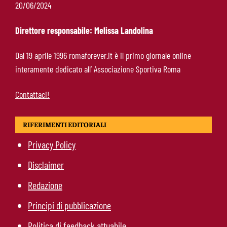
Molina-Roma, arrivo oggi: il passaporto può
20/06/2024
sbloccare un altro colpo
Direttore responsabile: Melissa Landolina
Pellegrini-Roma, è ufficiale il rinnovo: “Avanti
Dal 19 aprile 1996 romaforever.it è il primo giornale online
insieme, Lorenzo”
interamente dedicato all’ Associazione Sportiva Roma
Contattaci!
RIFERIMENTI EDITORIALI
Privacy Policy
Disclaimer
Redazione
Principi di pubblicazione
Politica di feedback attuabile