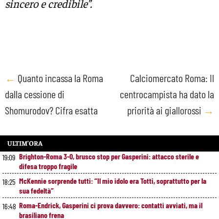
sincero e credibile”.
Post
←
Quanto incassa la Roma
Calciomercato Roma: Il
dalla cessione di
centrocampista ha dato la
navigation
Shomurodov? Cifra esatta
priorità ai giallorossi
→
ULTIM’ORA
Brighton-Roma 3-0, brusco stop per Gasperini: attacco sterile e
19:09
difesa troppo fragile
McKennie sorprende tutti: “Il mio idolo era Totti, soprattutto per la
18:25
sua fedeltà”
Roma-Endrick, Gasperini ci prova davvero: contatti avviati, ma il
16:48
brasiliano frena