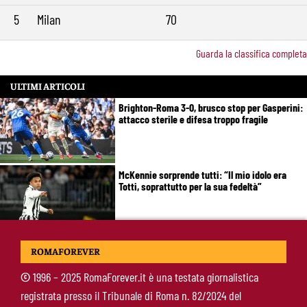
5
Milan
70
Guarda la classifica completa
ULTIMI ARTICOLI
Brighton-Roma 3-0, brusco stop per Gasperini:
attacco sterile e difesa troppo fragile
McKennie sorprende tutti: “Il mio idolo era
Totti, soprattutto per la sua fedeltà”
Roma-Endrick, Gasperini ci prova davvero:
ROMAFOREVER
contatti avviati, ma il brasiliano frena
©
1996 – 2025 RomaForever.it è una testata giornalistica
registrata presso il Tribunale di Roma n. 82/2024 del