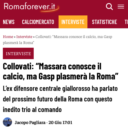
Skip
to
content
NEWS
CALCIOMERCATO
INTERVISTE
STATISTICHE
T
Home
»
Interviste
»
Collovati: “Massara conosce il calcio, ma Gasp
plasmerà la Roma”
INTERVISTE
Collovati: “Massara conosce il
calcio, ma Gasp plasmerà la Roma”
L’ex difensore centrale giallorosso ha parlato
del prossimo futuro della Roma con questo
inedito trio al comando
Jacopo Pagliara
-
20 Giu 17:01