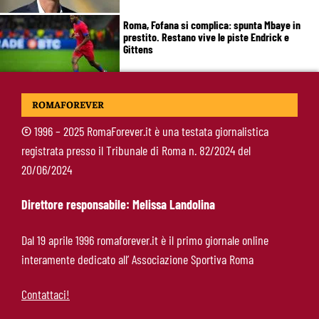
Roma, Fofana si complica: spunta Mbaye in
prestito. Restano vive le piste Endrick e
Gittens
Pellegrini, Gasperini frena il rientro: “Ci vorrà
ROMAFOREVER
almeno un mese”
©
1996 – 2025 RomaForever.it è una testata giornalistica
registrata presso il Tribunale di Roma n. 82/2024 del
Roma, 11 gol subiti in 4 partite: il dato che
20/06/2024
preoccupa Gasperini
Direttore responsabile: Melissa Landolina
Gasperini boccia la Roma: “Partita pessima”.
Dal 19 aprile 1996 romaforever.it è il primo giornale online
E lancia un altro messaggio sul mercato
interamente dedicato all’ Associazione Sportiva Roma
Contattaci!