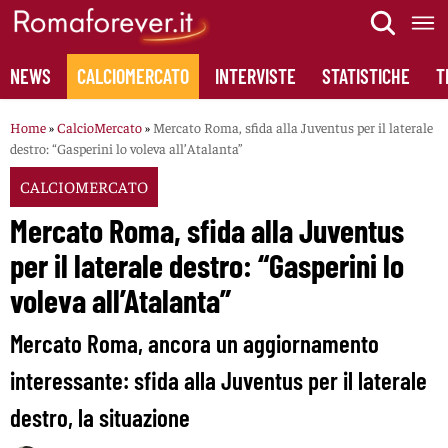
Skip
to
content
NEWS
CALCIOMERCATO
INTERVISTE
STATISTICHE
T
Home
»
CalcioMercato
»
Mercato Roma, sfida alla Juventus per il laterale
destro: “Gasperini lo voleva all’Atalanta”
CALCIOMERCATO
Mercato Roma, sfida alla Juventus
per il laterale destro: “Gasperini lo
voleva all’Atalanta”
Mercato Roma, ancora un aggiornamento
interessante: sfida alla Juventus per il laterale
destro, la situazione