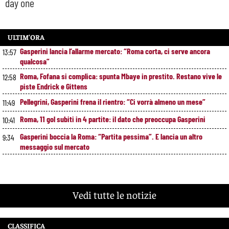
day one
ULTIM’ORA
Gasperini lancia l’allarme mercato: “Roma corta, ci serve ancora
13:57
qualcosa”
Roma, Fofana si complica: spunta Mbaye in prestito. Restano vive le
12:58
piste Endrick e Gittens
Pellegrini, Gasperini frena il rientro: “Ci vorrà almeno un mese”
11:49
Roma, 11 gol subiti in 4 partite: il dato che preoccupa Gasperini
10:41
Gasperini boccia la Roma: “Partita pessima”. E lancia un altro
9:34
messaggio sul mercato
Vedi tutte le notizie
CLASSIFICA