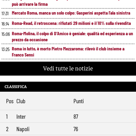
può arrivare la firma
Mercato Roma, manca un solo colpo: Gasperini aspetta l’ala sinistra
17:31
Roma-Read, il retroscena: rifiutati 29 milioni e il 10% sulla rivendita
16:14
Roma-Molina, il colpo di D’Amico è geniale: qualità ed esperienza a un
15:06
prezzo da occasione
Roma in lutto, è morto Pietro Mezzaroma: rilevò il club insieme a
13:25
Franco Sensi
Roma, segnali di crescita contro il Newport: cosa ha funzionato e
11:49
Vedi tutte le notizie
cosa va ancora migliorato
Roma, offerta da 12 milioni per Cacciamani: il Torino alza il muro
10:39
CLASSIFICA
Roma-Molina, trattativa in avanzamento: sul tavolo 17 milioni per
9:29
l’argentino
Pos
Club
Punti
1
Inter
87
2
Napoli
76