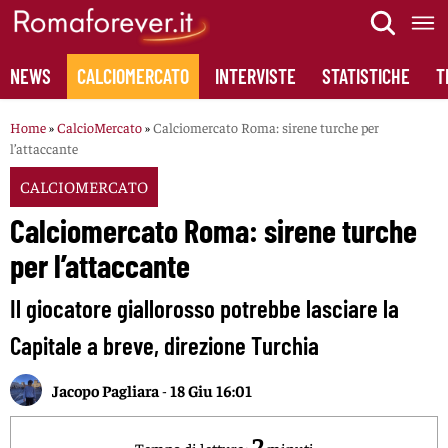
Skip
to
content
NEWS
CALCIOMERCATO
INTERVISTE
STATISTICHE
T
Home
»
CalcioMercato
»
Calciomercato Roma: sirene turche per
l’attaccante
CALCIOMERCATO
Calciomercato Roma: sirene turche
per l’attaccante
Il giocatore giallorosso potrebbe lasciare la
Capitale a breve, direzione Turchia
Jacopo Pagliara
-
18 Giu 16:01
2
Tempo di lettura:
minuti