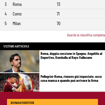
3
Roma
73
4
Como
71
5
Milan
70
Guarda la classifica completa
ULTIMI ARTICOLI
Roma, doppia cessione in Spagna: Angeliño al
Deportivo, Kumbulla al Rayo Vallecano
Pellegrini-Roma, rinnovo già impostato: ecco
cosa manca e quando può arrivare la firma
Mercato Roma, manca un solo colpo: Gasperini
ROMAFOREVER
aspetta l’ala sinistra