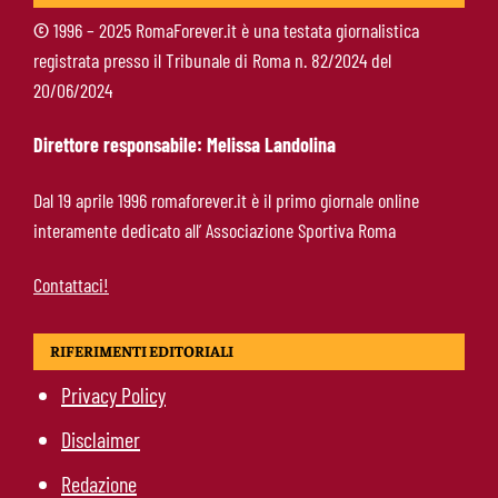
©
1996 – 2025 RomaForever.it è una testata giornalistica
registrata presso il Tribunale di Roma n. 82/2024 del
Roma-Read, il retroscena: rifiutati 29 milioni e
20/06/2024
il 10% sulla rivendita
Direttore responsabile: Melissa Landolina
Roma-Molina, il colpo di D’Amico è geniale:
Dal 19 aprile 1996 romaforever.it è il primo giornale online
qualità ed esperienza a un prezzo da
interamente dedicato all’ Associazione Sportiva Roma
occasione
Contattaci!
RIFERIMENTI EDITORIALI
Privacy Policy
Disclaimer
Redazione