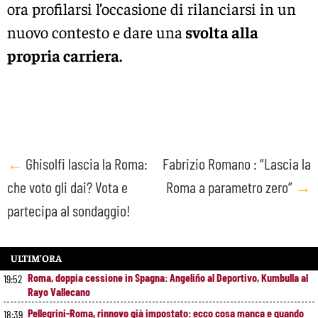
ora profilarsi l’occasione di rilanciarsi in un
nuovo contesto e dare una
svolta alla
propria carriera.
Post
←
Ghisolfi lascia la Roma:
Fabrizio Romano : “Lascia la
che voto gli dai? Vota e
Roma a parametro zero”
→
navigation
partecipa al sondaggio!
ULTIM’ORA
Roma, doppia cessione in Spagna: Angeliño al Deportivo, Kumbulla al
19:52
Rayo Vallecano
Pellegrini-Roma, rinnovo già impostato: ecco cosa manca e quando
18:39