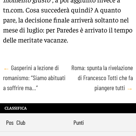
tn.com. Cosa succederà quindi? A quanto
pare, la decisione finale arriverà soltanto nel
mese di luglio: per Paredes è arrivato il tempo
delle meritate vacanze.
Post
←
Gasperini a lezione di
Roma: spunta la rivelazione
romanismo: “Siamo abituati
di Francesco Totti che fa
navigation
a soffrire ma…”
piangere tutti
→
CLASSIFICA
Pos
Club
Punti