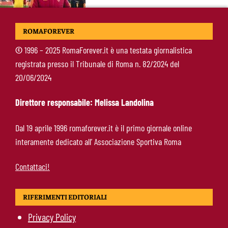
Brighton-Roma: dove vedere l’amichevole in tv
ROMAFOREVER
e streaming, orario e probabili formazioni
©
1996 – 2025 RomaForever.it è una testata giornalistica
registrata presso il Tribunale di Roma n. 82/2024 del
Svilar-Roma, promessa sul futuro: “Qui sto
20/06/2024
bene, voglio restare”
Direttore responsabile: Melissa Landolina
Castro-Roma, messaggio Scudetto: “Non sono
Dal 19 aprile 1996 romaforever.it è il primo giornale online
la riserva di Malen”
interamente dedicato all’ Associazione Sportiva Roma
Contattaci!
RIFERIMENTI EDITORIALI
Privacy Policy