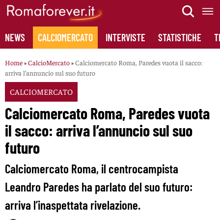
Skip
to
content
NEWS
CALCIOMERCATO
INTERVISTE
STATISTICHE
T
Home
»
CalcioMercato
»
Calciomercato Roma, Paredes vuota il sacco:
arriva l’annuncio sul suo futuro
CALCIOMERCATO
Calciomercato Roma, Paredes vuota
il sacco: arriva l’annuncio sul suo
futuro
Calciomercato Roma, il centrocampista
Leandro Paredes ha parlato del suo futuro:
arriva l’inaspettata rivelazione.