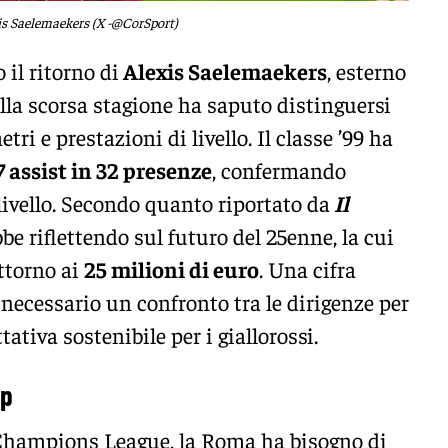
is Saelemaekers (X -@CorSport)
il ritorno di
Alexis Saelemaekers
, esterno
lla scorsa stagione ha saputo distinguersi
tri e prestazioni di livello. Il classe ’99 ha
 7 assist in 32 presenze
, confermando
 livello. Secondo quanto riportato da
Il
bbe riflettendo sul futuro del 25enne, la cui
attorno ai
25 milioni di euro
. Una cifra
necessario un confronto tra le dirigenze per
ativa sostenibile per i giallorossi.
sp
 Champions League, la Roma ha bisogno di