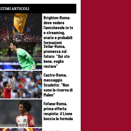
LTIMI ARTICOLI
Brighton-Roma:
dove vedere
l’amichevole in tv
e streaming,
orario e probabili
formazioni
Svilar-Roma,
promessa sul
futuro: “Qui sto
bene, voglio
restare”
Castro-Roma,
messaggio
Scudetto: “Non
sono la riserva di
Malen”
Fofana-Roma,
prima offerta
respinta: il Lione
boccia la formula