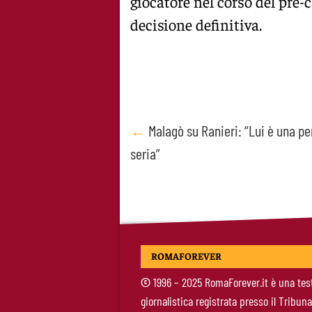
giocatore nel corso del pre
decisione definitiva.
Post
←
Malagò su Ranieri: “Lui è una p
seria”
navigation
ROMAFOREVER
©
1996 – 2025 RomaForever.it è una tes
giornalistica registrata presso il Tribuna