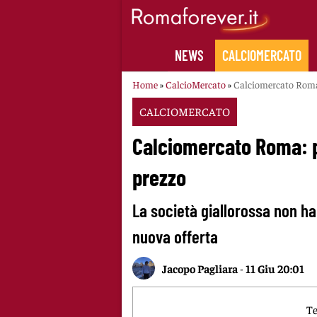
Skip
to
content
NEWS
CALCIOMERCATO
Home
»
CalcioMercato
»
Calciomercato Roma: 
CALCIOMERCATO
Calciomercato Roma: pe
prezzo
La società giallorossa non h
nuova offerta
Jacopo Pagliara
-
11 Giu 20:01
Te