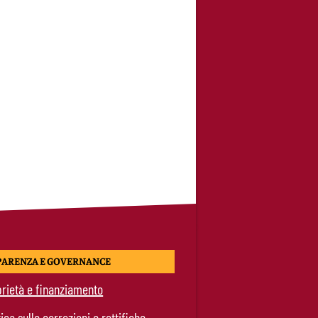
PARENZA E GOVERNANCE
rietà e finanziamento
tica sulle correzioni e rettifiche