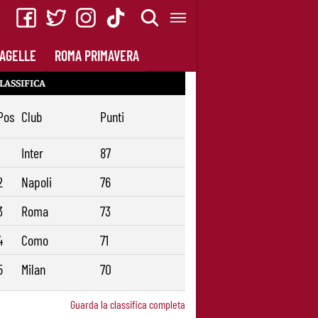
AGELLE
ROMA PRIMAVERA
LASSIFICA
Pos
Club
Punti
1
Inter
87
2
Napoli
76
3
Roma
73
4
Como
71
5
Milan
70
Guarda la classifica completa