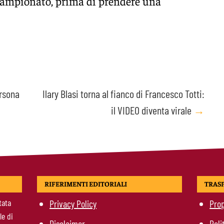
-campionato, prima di prendere una
ersona
Ilary Blasi torna al fianco di Francesco Totti:
il VIDEO diventa virale
→
RIFERIMENTI EDITORIALI
TRAS
tata
Privacy Policy
Prop
le di
Disclaimer
Poli