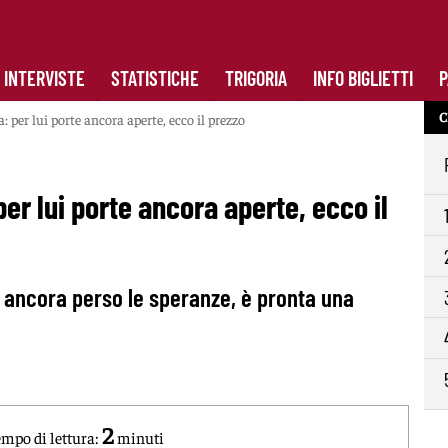
INTERVISTE
STATISTICHE
TRIGORIA
INFO BIGLIETTI
P
C
per lui porte ancora aperte, ecco il prezzo
r lui porte ancora aperte, ecco il
a ancora perso le speranze, è pronta una
2
mpo di lettura:
minuti