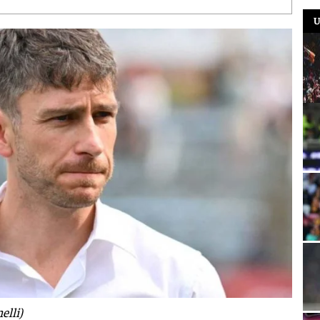
U
elli)