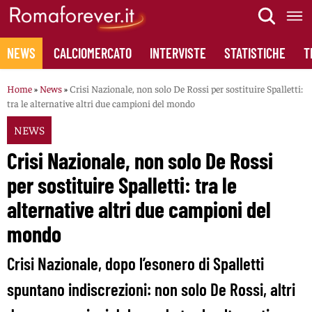
Skip
to
content
NEWS
CALCIOMERCATO
INTERVISTE
STATISTICHE
T
Home
»
News
»
Crisi Nazionale, non solo De Rossi per sostituire Spalletti:
tra le alternative altri due campioni del mondo
NEWS
Crisi Nazionale, non solo De Rossi
per sostituire Spalletti: tra le
alternative altri due campioni del
mondo
Crisi Nazionale, dopo l’esonero di Spalletti
spuntano indiscrezioni: non solo De Rossi, altri