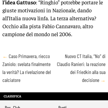
l’idea Gattuso
: “Ringhio” potrebbe portare le
giuste motivazioni in Nazionale, dando
all’Italia nuova linfa. La terza alternativa?
Occhio alla pista Fabio Cannavaro, altro
campione del mondo nel 2006.
Post
←
Caso Primavera, riecco
Nuovo CT Italia, “No” di
Zaniolo: svelata finalmente
Claudio Ranieri: la reazione
navigation
la verità? La rivelazione del
dei Friedkin alla sua
calciatore
decisione
→
CLASSIFICA
Pos
Club
Punti