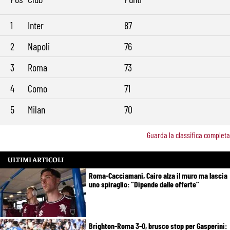
1
Inter
87
2
Napoli
76
3
Roma
73
4
Como
71
5
Milan
70
Guarda la classifica completa
ULTIMI ARTICOLI
Roma-Cacciamani, Cairo alza il muro ma lascia
uno spiraglio: “Dipende dalle offerte”
Brighton-Roma 3-0, brusco stop per Gasperini: