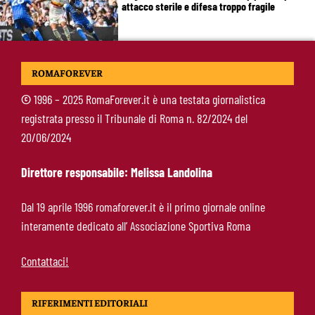
attacco sterile e difesa troppo fragile
McKennie sorprende tutti: “Il mio idolo era
ROMAFOREVER
Totti, soprattutto per la sua fedeltà”
©
1996 – 2025 RomaForever.it è una testata giornalistica
registrata presso il Tribunale di Roma n. 82/2024 del
Roma-Endrick, Gasperini ci prova davvero:
20/06/2024
contatti avviati, ma il brasiliano frena
Direttore responsabile: Melissa Landolina
Molina-Roma, arrivo oggi: il passaporto può
Dal 19 aprile 1996 romaforever.it è il primo giornale online
sbloccare un altro colpo
interamente dedicato all’ Associazione Sportiva Roma
Contattaci!
RIFERIMENTI EDITORIALI