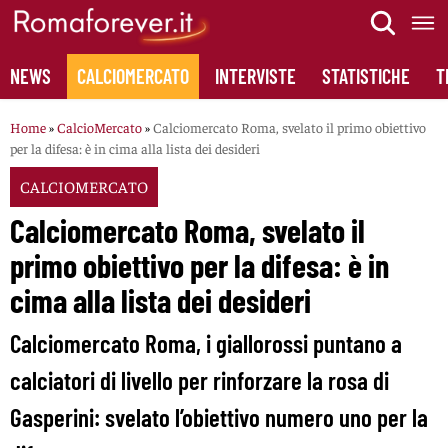
Skip
to
content
NEWS
CALCIOMERCATO
INTERVISTE
STATISTICHE
T
Home
»
CalcioMercato
»
Calciomercato Roma, svelato il primo obiettivo
per la difesa: è in cima alla lista dei desideri
CALCIOMERCATO
Calciomercato Roma, svelato il
primo obiettivo per la difesa: è in
cima alla lista dei desideri
Calciomercato Roma, i giallorossi puntano a
calciatori di livello per rinforzare la rosa di
Gasperini: svelato l’obiettivo numero uno per la