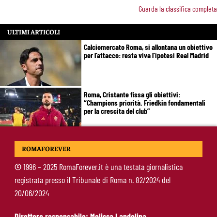
Guarda la classifica completa
ULTIMI ARTICOLI
Calciomercato Roma, si allontana un obiettivo
per l’attacco: resta viva l’ipotesi Real Madrid
Roma, Cristante fissa gli obiettivi:
“Champions priorità. Friedkin fondamentali
per la crescita del club”
Brighton-Roma: dove vedere l’amichevole in tv
ROMAFOREVER
e streaming, orario e probabili formazioni
©
1996 – 2025 RomaForever.it è una testata giornalistica
registrata presso il Tribunale di Roma n. 82/2024 del
Svilar-Roma, promessa sul futuro: “Qui sto
20/06/2024
bene, voglio restare”
Direttore responsabile: Melissa Landolina