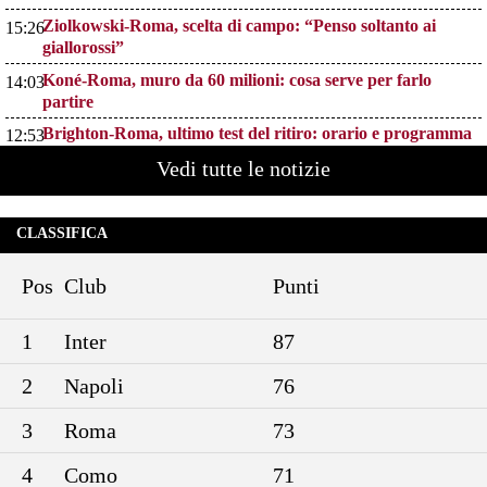
Ziolkowski-Roma, scelta di campo: “Penso soltanto ai
15:26
giallorossi”
Koné-Roma, muro da 60 milioni: cosa serve per farlo
14:03
partire
Brighton-Roma, ultimo test del ritiro: orario e programma
12:53
dei giallorossi
Vedi tutte le notizie
Nusa-Roma, la pista si raffredda: nessuna apertura dal
11:47
giocatore e dal Lipsia
CLASSIFICA
Alberto De Rossi nuovo presidente dell’Ostiamare: riparte
10:41
dal club del figlio Daniele
Pos
Club
Punti
Pellegrini resta alla Roma: rinnovo di un anno e ingaggio
9:29
dimezzato
1
Inter
87
2
Napoli
76
3
Roma
73
4
Como
71