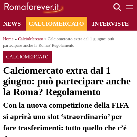
Skip
to
content
NEWS
CALCIOMERCATO
INTERVISTE
Home
»
CalcioMercato
»
Calciomercato extra dal 1 giugno: può
partecipare anche la Roma? Regolamento
CALCIOMERCATO
Calciomercato extra dal 1
giugno: può partecipare anche
la Roma? Regolamento
Con la nuova competizione della FIFA
si aprirà uno slot ‘straordinario’ per
fare trasferimenti: tutto quello che c’è