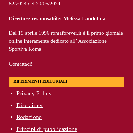
Ziolkowski-Roma, scelta di campo:
82/2024 del 20/06/2024
“Penso soltanto ai giallorossi”
Direttore responsabile: Melissa Landolina
Koné-Roma, muro da 60 milioni: cosa
Dal 19 aprile 1996 romaforever.it è il primo giornale
serve per farlo partire
online interamente dedicato all’ Associazione
Sportiva Roma
Contattaci!
RIFERIMENTI EDITORIALI
Privacy Policy
Disclaimer
Redazione
Principi di pubblicazione