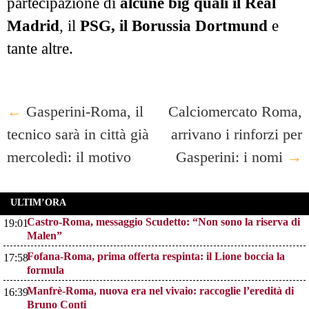
partecipazione di
alcune big quali il Real
Madrid
, il
PSG, il Borussia Dortmund
e
tante altre.
Post
←
Gasperini-Roma, il
Calciomercato Roma,
tecnico sarà in città già
arrivano i rinforzi per
navigation
mercoledì: il motivo
Gasperini: i nomi
→
ULTIM’ORA
Castro-Roma, messaggio Scudetto: “Non sono la riserva di
19:01
Malen”
Fofana-Roma, prima offerta respinta: il Lione boccia la
17:58
formula
Manfrè-Roma, nuova era nel vivaio: raccoglie l’eredità di
16:39
Bruno Conti