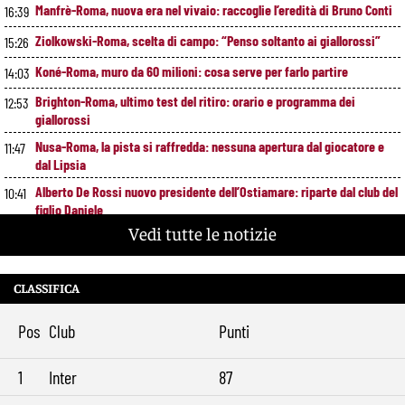
Manfrè-Roma, nuova era nel vivaio: raccoglie l’eredità di Bruno Conti
16:39
Ziolkowski-Roma, scelta di campo: “Penso soltanto ai giallorossi”
15:26
Koné-Roma, muro da 60 milioni: cosa serve per farlo partire
14:03
Brighton-Roma, ultimo test del ritiro: orario e programma dei
12:53
giallorossi
Nusa-Roma, la pista si raffredda: nessuna apertura dal giocatore e
11:47
dal Lipsia
Alberto De Rossi nuovo presidente dell’Ostiamare: riparte dal club del
10:41
figlio Daniele
Vedi tutte le notizie
Pellegrini resta alla Roma: rinnovo di un anno e ingaggio dimezzato
9:29
CLASSIFICA
Pos
Club
Punti
1
Inter
87