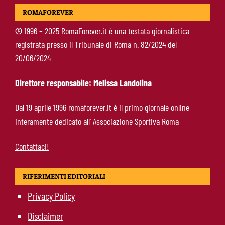
Ziolkowski-Roma, scelta di campo: “Penso
ROMAFOREVER
soltanto ai giallorossi”
©
1996 – 2025 RomaForever.it è una testata giornalistica
registrata presso il Tribunale di Roma n. 82/2024 del
Koné-Roma, muro da 60 milioni: cosa serve
20/06/2024
per farlo partire
Direttore responsabile: Melissa Landolina
Brighton-Roma, ultimo test del ritiro: orario e
Dal 19 aprile 1996 romaforever.it è il primo giornale online
programma dei giallorossi
interamente dedicato all’ Associazione Sportiva Roma
Contattaci!
RIFERIMENTI EDITORIALI
Privacy Policy
Disclaimer