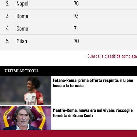
2
Napoli
76
3
Roma
73
4
Como
71
5
Milan
70
Guarda la classifica completa
ULTIMI ARTICOLI
Fofana-Roma, prima offerta respinta: il Lione
boccia la formula
Manfrè-Roma, nuova era nel vivaio: raccoglie
l’eredità di Bruno Conti