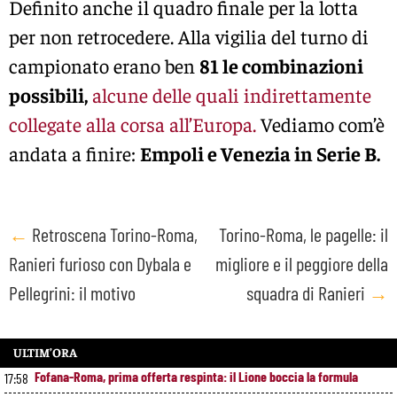
Definito anche il quadro finale per la lotta
per non retrocedere. Alla vigilia del turno di
campionato erano ben
81 le combinazioni
possibili,
alcune delle quali indirettamente
collegate alla corsa all’Europa.
Vediamo com’è
andata a finire:
Empoli e Venezia in Serie B.
Post
←
Retroscena Torino-Roma,
Torino-Roma, le pagelle: il
Ranieri furioso con Dybala e
migliore e il peggiore della
navigation
Pellegrini: il motivo
squadra di Ranieri
→
ULTIM’ORA
Fofana-Roma, prima offerta respinta: il Lione boccia la formula
17:58