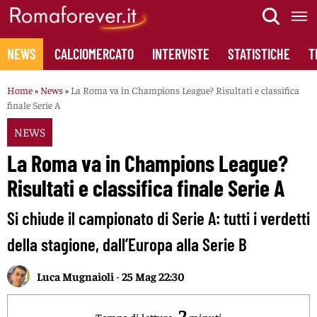
Skip
to
content
NEWS
CALCIOMERCATO
INTERVISTE
STATISTICHE
T
Home
»
News
»
La Roma va in Champions League? Risultati e classifica
finale Serie A
NEWS
La Roma va in Champions League?
Risultati e classifica finale Serie A
Si chiude il campionato di Serie A: tutti i verdetti
della stagione, dall’Europa alla Serie B
Luca Mugnaioli
-
25 Mag 22:30
2
Tempo di lettura:
minuti