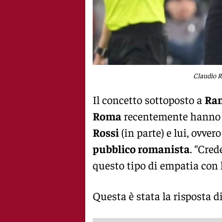
Claudio R
Il concetto sottoposto a
Ran
Roma
recentemente hanno 
Rossi
(in parte) e lui, ovver
pubblico romanista
. “Cred
questo tipo di empatia con l
Questa è stata la risposta d