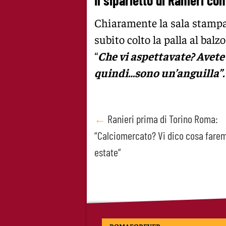
Il siparietto di Ranieri co
Chiaramente la sala stampa 
subito colto la palla al balz
“
Che vi aspettavate? Avete
quindi…sono un’anguilla”
Post
←
Ranieri prima di Torino Roma:
“Calciomercato? Vi dico cosa farem
navigation
estate”