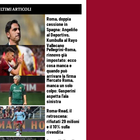
LTIMI ARTICOLI
Roma, doppia
cessione in
Spagna: Angeliño
al Deportivo,
Kumbulla al Rayo
Vallecano
Pellegrini-Roma,
rinnovo già
impostato: ecco
cosa manca e
quando può
arrivare la firma
Mercato Roma,
manca un solo
colpo: Gasperini
aspetta l’ala
sinistra
Roma-Read, il
retroscena:
rifiutati 29 milioni
e il 10% sulla
rivendita