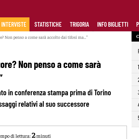
INTERVISTE
STATISTICHE
TRIGORIA
INFO BIGLIETTI
P
C
re? Non penso a come sarà accolto dai tifosi ma…”
atore? Non penso a come sarà
”
lato in conferenza stampa prima di Torino
saggi relativi al suo successore
2
mpo di lettura:
minuti