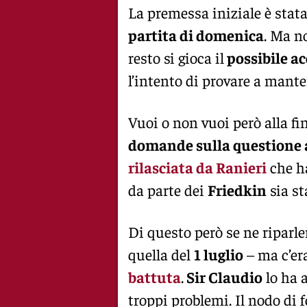
La premessa iniziale è stat
partita di domenica
. Ma n
resto si gioca il
possibile a
l’intento di provare a mante
Vuoi o non vuoi però alla fi
domande sulla questione a
rilasciata da Ranieri
che h
da parte dei
Friedkin
sia st
Di questo però se ne riparl
quella del
1 luglio
– ma c’er
battuta
.
Sir Claudio
lo ha 
troppi problemi. Il nodo di 