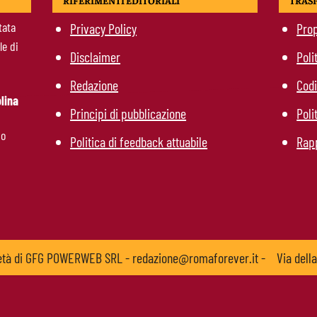
RIFERIMENTI EDITORIALI
TRAS
tata
Privacy Policy
Prop
le di
Disclaimer
Poli
Redazione
Codi
lina
Principi di pubblicazione
Poli
mo
Politica di feedback attuabile
Rapp
ietà di GFG POWERWEB SRL - redazione@romaforever.it -
Via dell