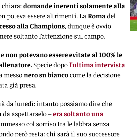
a chiara:
domande inerenti solamente alla
on poteva essere altrimenti. La
Roma
del
ccesso alla Champions
, dunque è ovvio
nere soltanto l’attenzione sul campo.
ne
non potevano essere evitate al 100% le
llenatore.
Specie dopo
l’ultima intervista
a messo
nero su bianco
come la decisione
ata già presa.
erà da lunedì: intanto possiamo dire che
a da aspettarselo –
era soltanto una
ammesso col sorriso tra le labbra senza
fondo però resta: chi sarà il suo successore