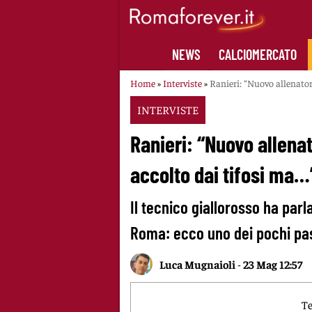
Skip
to
content
NEWS
CALCIOMERCATO
Home
»
Interviste
»
Ranieri: “Nuovo allenato
INTERVISTE
Ranieri: “Nuovo allen
accolto dai tifosi ma…
Il tecnico giallorosso ha par
Roma: ecco uno dei pochi pas
Luca Mugnaioli
-
23 Mag 12:57
Te