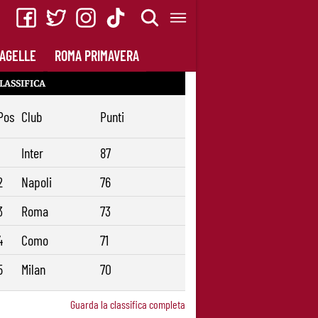
AGELLE
ROMA PRIMAVERA
LASSIFICA
Pos
Club
Punti
1
Inter
87
2
Napoli
76
3
Roma
73
4
Como
71
5
Milan
70
Guarda la classifica completa