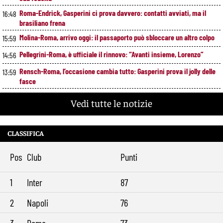
Roma-Endrick, Gasperini ci prova davvero: contatti avviati, ma il
16:48
brasiliano frena
Molina-Roma, arrivo oggi: il passaporto può sbloccare un altro colpo
15:59
Pellegrini-Roma, è ufficiale il rinnovo: “Avanti insieme, Lorenzo”
14:56
Rensch-Roma, l’occasione cambia tutto: Gasperini prova il jolly delle
13:59
fasce
Kumbulla lascia la Roma: ufficiale il prestito al Rayo Vallecano
12:59
Vedi tutte le notizie
Brighton-Roma, ultimo test per Gasperini. Pellegrini fa le visite e
11:49
torna in gruppo
CLASSIFICA
Rowe chiude alla Roma: “Sono concentrato sul Bologna”. Poi esalta
10:41
Castro e Dovbyk
Pos
Club
Punti
Mercato Roma, Gasperini aspetta ancora il suo trequartista: Nusa
9:32
sfuma, ora Fofana e Gittens
1
Inter
87
2
Napoli
76