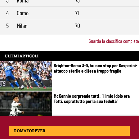
3
Roma
73
4
Como
71
5
Milan
70
Guarda la classifica completa
ULTIMI ARTICOLI
Brighton-Roma 3-0, brusco stop per Gasperini:
attacco sterile e difesa troppo fragile
McKennie sorprende tutti: “Il mio idolo era
Totti, soprattutto per la sua fedeltà”
Roma-Endrick, Gasperini ci prova davvero:
ROMAFOREVER
contatti avviati, ma il brasiliano frena