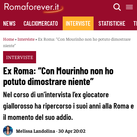
Skip
to
content
NEWS
CALCIOMERCATO
INTERVISTE
STATISTICHE
T
Home
»
Interviste
»
Ex Roma: “Con Mourinho non ho potuto dimostrare
niente”
INTERVISTE
Ex Roma: “Con Mourinho non ho
potuto dimostrare niente”
Nel corso di un’intervista l’ex giocatore
giallorosso ha ripercorso i suoi anni alla Roma e
il momento del suo addio.
Melissa Landolina
-
30 Apr 20:02