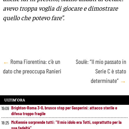
avevo troppa voglia di giocare e dimostrare
quello che potevo fare”.
Post
←
Roma Fiorentina: c’è un
Soulè: “Il mio passato in
dato che preoccupa Ranieri
Serie C è stato
navigation
determinate”
→
ULTIM’ORA
Brighton-Roma 3-0, brusco stop per Gasperini: attacco sterile e
19:09
difesa troppo fragile
McKennie sorprende tutti: “Il mio idolo era Totti, soprattutto per la
18:25
sua fedeltà”