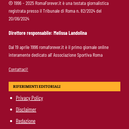
©
1996 – 2025 RomaForever.it è una testata giornalistica
registrata presso il Tribunale di Roma n. 82/2024 del
Molina-Roma, arrivo oggi: il passaporto può
20/06/2024
sbloccare un altro colpo
Direttore responsabile: Melissa Landolina
Pellegrini-Roma, è ufficiale il rinnovo: “Avanti
Dal 19 aprile 1996 romaforever.it è il primo giornale online
insieme, Lorenzo”
interamente dedicato all’ Associazione Sportiva Roma
Contattaci!
RIFERIMENTI EDITORIALI
Privacy Policy
Disclaimer
Redazione