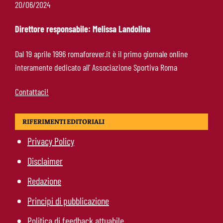
Calciomercato Roma, tutto fatto per Molina:
20/06/2024
domani l’arrivo nella Capitale
Direttore responsabile: Melissa Landolina
De Rossi sta con Gasperini: “Mercato aperto
Dal 19 aprile 1996 romaforever.it è il primo giornale online
durante il campionato? Un abominio
interamente dedicato all’ Associazione Sportiva Roma
burocratico”
Contattaci!
RIFERIMENTI EDITORIALI
Privacy Policy
Disclaimer
Redazione
Principi di pubblicazione
Politica di feedback attuabile