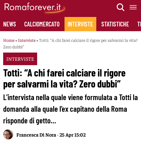
Skip
to
content
NEWS
CALCIOMERCATO
INTERVISTE
STATISTICHE
T
Home
»
Interviste
»
Totti: “A chi farei calciare il rigore per salvarmi la vita?
Zero dubbi”
INTERVISTE
Totti: “A chi farei calciare il rigore
per salvarmi la vita? Zero dubbi”
L’intervista nella quale viene formulata a Totti la
domanda alla quale l’ex capitano della Roma
risponde di getto…
Francesca Di Nora
-
25 Apr 15:02