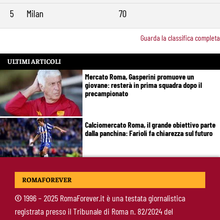
5
Milan
70
Guarda la classifica completa
ULTIMI ARTICOLI
Mercato Roma, Gasperini promuove un
giovane: resterà in prima squadra dopo il
precampionato
Calciomercato Roma, il grande obiettivo parte
dalla panchina: Farioli fa chiarezza sul futuro
Calciomercato Roma, cessione in Serie C:
ROMAFOREVER
operazione ai dettagli con diritto e
controriscatto
©
1996 – 2025 RomaForever.it è una testata giornalistica
registrata presso il Tribunale di Roma n. 82/2024 del