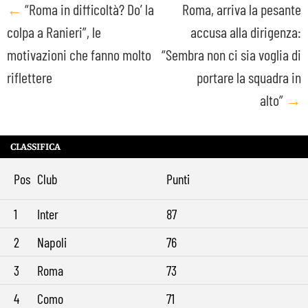
Post
←
“Roma in difficoltà? Do’ la
Roma, arriva la pesante
colpa a Ranieri”, le
accusa alla dirigenza:
navigation
motivazioni che fanno molto
“Sembra non ci sia voglia di
riflettere
portare la squadra in
alto”
→
CLASSIFICA
Pos
Club
Punti
1
Inter
87
2
Napoli
76
3
Roma
73
4
Como
71