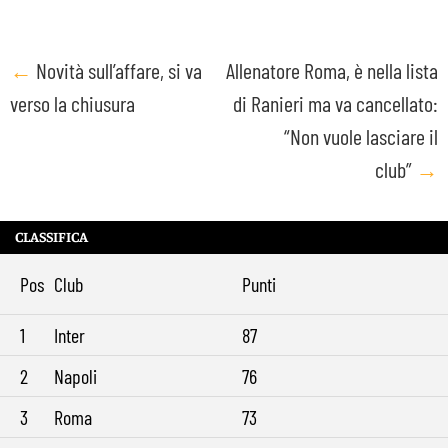
Post
←
Novità sull’affare, si va
Allenatore Roma, è nella lista
verso la chiusura
di Ranieri ma va cancellato:
navigation
“Non vuole lasciare il
club”
→
CLASSIFICA
Pos
Club
Punti
1
Inter
87
2
Napoli
76
3
Roma
73