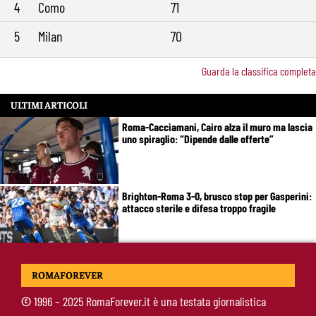
4
Como
71
5
Milan
70
Guarda la classifica completa
ULTIMI ARTICOLI
Roma-Cacciamani, Cairo alza il muro ma lascia
uno spiraglio: “Dipende dalle offerte”
Brighton-Roma 3-0, brusco stop per Gasperini:
attacco sterile e difesa troppo fragile
McKennie sorprende tutti: “Il mio idolo era
ROMAFOREVER
Totti, soprattutto per la sua fedeltà”
©
1996 – 2025 RomaForever.it è una testata giornalistica