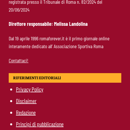
registrata presso il Tribunale di Roma n. 82/2024 del
Roma-Endrick, Gasperini ci prova davvero:
20/06/2024
contatti avviati, ma il brasiliano frena
Direttore responsabile: Melissa Landolina
Molina-Roma, arrivo oggi: il passaporto può
Dal 19 aprile 1996 romaforever.it è il primo giornale online
sbloccare un altro colpo
interamente dedicato all’ Associazione Sportiva Roma
Contattaci!
RIFERIMENTI EDITORIALI
Privacy Policy
Disclaimer
Redazione
Principi di pubblicazione