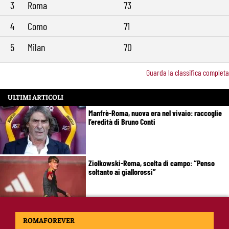
3
Roma
73
4
Como
71
5
Milan
70
Guarda la classifica completa
ULTIMI ARTICOLI
Manfrè-Roma, nuova era nel vivaio: raccoglie
l’eredità di Bruno Conti
Ziolkowski-Roma, scelta di campo: “Penso
soltanto ai giallorossi”
Koné-Roma, muro da 60 milioni: cosa serve
ROMAFOREVER
per farlo partire