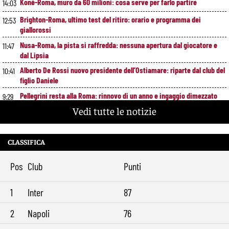
Koné-Roma, muro da 60 milioni: cosa serve per farlo partire
14:03
Brighton-Roma, ultimo test del ritiro: orario e programma dei
12:53
giallorossi
Nusa-Roma, la pista si raffredda: nessuna apertura dal giocatore e
11:47
dal Lipsia
Alberto De Rossi nuovo presidente dell’Ostiamare: riparte dal club del
10:41
figlio Daniele
Pellegrini resta alla Roma: rinnovo di un anno e ingaggio dimezzato
9:29
Vedi tutte le notizie
CLASSIFICA
Pos
Club
Punti
1
Inter
87
2
Napoli
76