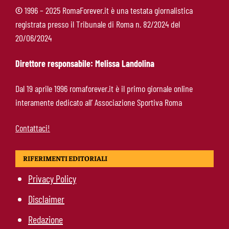
©
1996 – 2025 RomaForever.it è una testata giornalistica
registrata presso il Tribunale di Roma n. 82/2024 del
Brighton-Roma, ultimo test del ritiro: orario e
20/06/2024
programma dei giallorossi
Direttore responsabile: Melissa Landolina
Nusa-Roma, la pista si raffredda: nessuna
Dal 19 aprile 1996 romaforever.it è il primo giornale online
apertura dal giocatore e dal Lipsia
interamente dedicato all’ Associazione Sportiva Roma
Contattaci!
RIFERIMENTI EDITORIALI
Privacy Policy
Disclaimer
Redazione