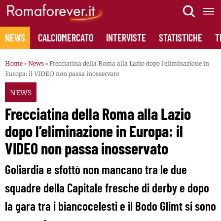
Skip
to
content
NEWS
CALCIOMERCATO
INTERVISTE
STATISTICHE
T
Home
»
News
»
Frecciatina della Roma alla Lazio dopo l’eliminazione in
Europa: il VIDEO non passa inosservato
NEWS
Frecciatina della Roma alla Lazio
dopo l’eliminazione in Europa: il
VIDEO non passa inosservato
Goliardia e sfottò non mancano tra le due
squadre della Capitale fresche di derby e dopo
la gara tra i biancocelesti e il Bodo Glimt si sono