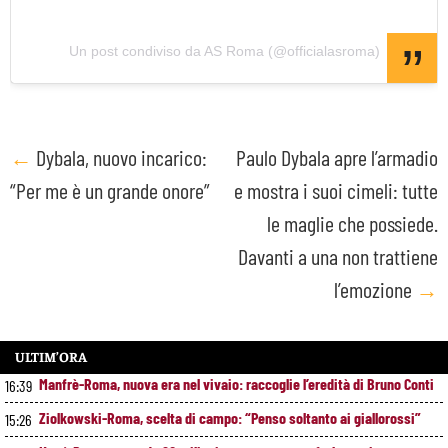
Un post condiviso da AS Roma (@officialasroma)
Post
←
Dybala, nuovo incarico:
Paulo Dybala apre l’armadio
“Per me è un grande onore”
e mostra i suoi cimeli: tutte
navigation
le maglie che possiede.
Davanti a una non trattiene
l’emozione
→
ULTIM’ORA
Manfrè-Roma, nuova era nel vivaio: raccoglie l’eredità di Bruno Conti
16:39
Ziolkowski-Roma, scelta di campo: “Penso soltanto ai giallorossi”
15:26