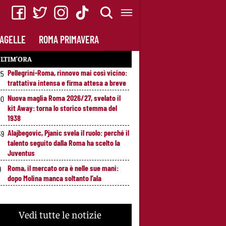
AGELLE
ROMA PRIMAVERA
LTIM’ORA
Pellegrini-Roma, rinnovo mai così vicino:
25
trattativa intensa e firma attesa a breve
Nuova maglia Roma 2026/27, svelato il
00
kit Away: torna lo storico stemma del
1938
Alajbegovic, Pjanic svela il ruolo: perché il
39
talento seguito dalla Roma ha scelto la
Juventus
Roma, il mercato ora è nelle sue mani:
9
dopo Molina manca soltanto l’ala
Vedi tutte le notizie