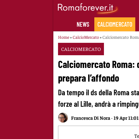
Skip
to
content
NEWS
CALCIOMERCATO
Home
»
CalcioMercato
»
Calciomercato Roma: 
CALCIOMERCATO
Calciomercato Roma: dal
prepara l’affondo
Da tempo il ds della Roma st
forze al Lille, andrà a rimping
Francesca Di Nora
-
19 Apr 11:01
Te