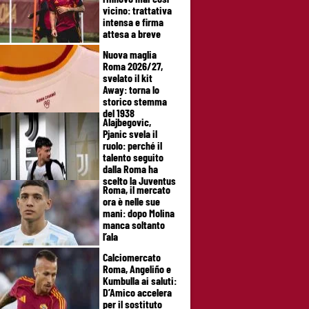
vicino: trattativa
intensa e firma
attesa a breve
Nuova maglia
Roma 2026/27,
svelato il kit
Away: torna lo
storico stemma
del 1938
Alajbegovic,
Pjanic svela il
ruolo: perché il
talento seguito
dalla Roma ha
scelto la Juventus
Roma, il mercato
ora è nelle sue
mani: dopo Molina
manca soltanto
l’ala
Calciomercato
Roma, Angeliño e
Kumbulla ai saluti:
D’Amico accelera
per il sostituto