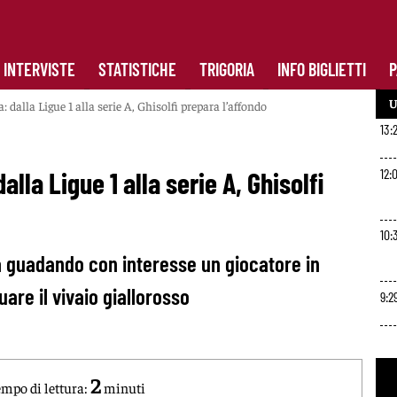
INTERVISTE
STATISTICHE
TRIGORIA
INFO BIGLIETTI
P
U
dalla Ligue 1 alla serie A, Ghisolfi prepara l’affondo
13:
12:
la Ligue 1 alla serie A, Ghisolfi
10:
a guadando con interesse un giocatore in
uare il vivaio giallorosso
9:2
2
mpo di lettura:
minuti