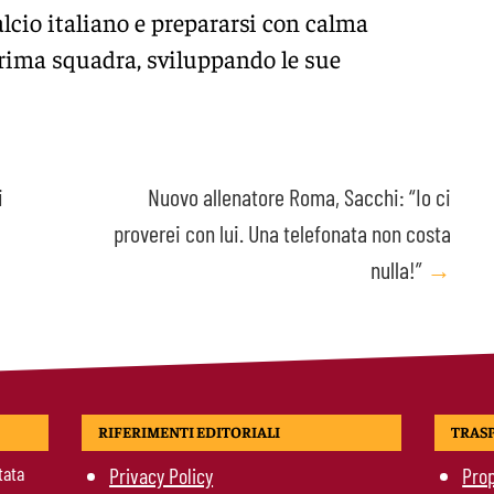
alcio italiano e prepararsi con calma
 prima squadra, sviluppando le sue
i
Nuovo allenatore Roma, Sacchi: “Io ci
proverei con lui. Una telefonata non costa
nulla!”
→
RIFERIMENTI EDITORIALI
TRAS
tata
Privacy Policy
Prop