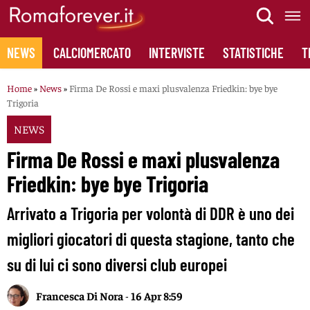
Skip
to
content
NEWS
CALCIOMERCATO
INTERVISTE
STATISTICHE
T
Home
»
News
»
Firma De Rossi e maxi plusvalenza Friedkin: bye bye
Trigoria
NEWS
Firma De Rossi e maxi plusvalenza
Friedkin: bye bye Trigoria
Arrivato a Trigoria per volontà di DDR è uno dei
migliori giocatori di questa stagione, tanto che
su di lui ci sono diversi club europei
Francesca Di Nora
-
16 Apr 8:59