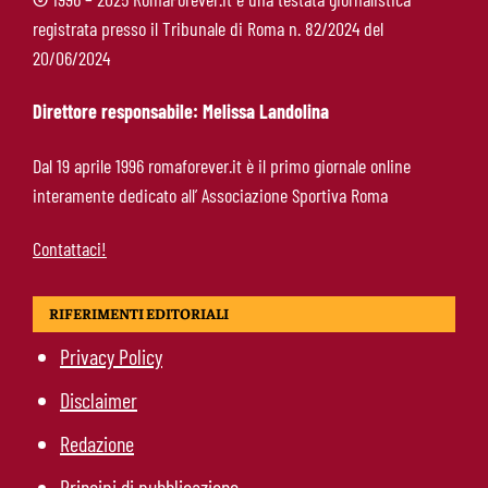
registrata presso il Tribunale di Roma n. 82/2024 del
Brighton-Roma, ultimo test del ritiro: orario e
20/06/2024
programma dei giallorossi
Direttore responsabile: Melissa Landolina
Nusa-Roma, la pista si raffredda: nessuna
Dal 19 aprile 1996 romaforever.it è il primo giornale online
apertura dal giocatore e dal Lipsia
interamente dedicato all’ Associazione Sportiva Roma
Contattaci!
RIFERIMENTI EDITORIALI
Privacy Policy
Disclaimer
Redazione
Principi di pubblicazione