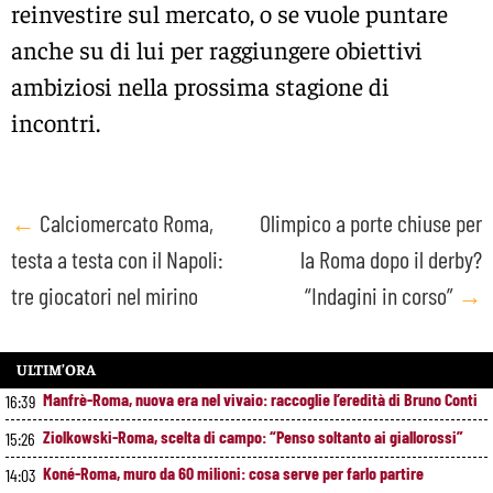
reinvestire sul mercato, o se vuole puntare
anche su di lui per raggiungere obiettivi
ambiziosi nella prossima stagione di
incontri.
Post
←
Calciomercato Roma,
Olimpico a porte chiuse per
testa a testa con il Napoli:
la Roma dopo il derby?
navigation
tre giocatori nel mirino
“Indagini in corso”
→
ULTIM’ORA
Manfrè-Roma, nuova era nel vivaio: raccoglie l’eredità di Bruno Conti
16:39
Ziolkowski-Roma, scelta di campo: “Penso soltanto ai giallorossi”
15:26
Koné-Roma, muro da 60 milioni: cosa serve per farlo partire
14:03