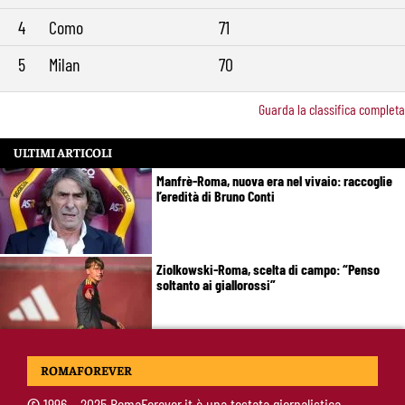
4
Como
71
5
Milan
70
Guarda la classifica completa
ULTIMI ARTICOLI
Manfrè-Roma, nuova era nel vivaio: raccoglie
l’eredità di Bruno Conti
Ziolkowski-Roma, scelta di campo: “Penso
soltanto ai giallorossi”
Koné-Roma, muro da 60 milioni: cosa serve
ROMAFOREVER
per farlo partire
©
1996 – 2025 RomaForever.it è una testata giornalistica