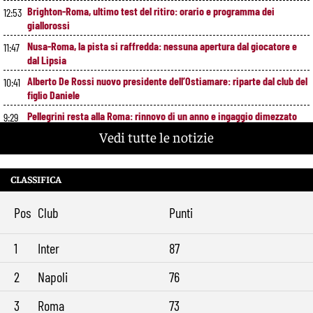
Brighton-Roma, ultimo test del ritiro: orario e programma dei
12:53
giallorossi
Nusa-Roma, la pista si raffredda: nessuna apertura dal giocatore e
11:47
dal Lipsia
Alberto De Rossi nuovo presidente dell’Ostiamare: riparte dal club del
10:41
figlio Daniele
Pellegrini resta alla Roma: rinnovo di un anno e ingaggio dimezzato
9:29
Vedi tutte le notizie
CLASSIFICA
Pos
Club
Punti
1
Inter
87
2
Napoli
76
3
Roma
73