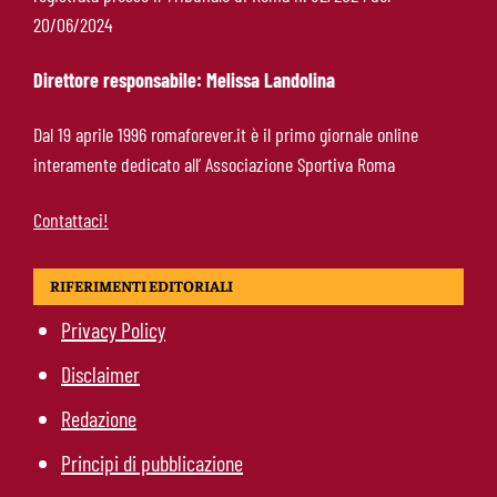
Pellegrini resta alla Roma: rinnovo di un anno e
20/06/2024
ingaggio dimezzato
Direttore responsabile: Melissa Landolina
Roma, Luis Enrique non dimentica i
Dal 19 aprile 1996 romaforever.it è il primo giornale online
giallorossi: foto con i tifosi e la maglia della
interamente dedicato all’ Associazione Sportiva Roma
squadra
Contattaci!
RIFERIMENTI EDITORIALI
Privacy Policy
Disclaimer
Redazione
Principi di pubblicazione