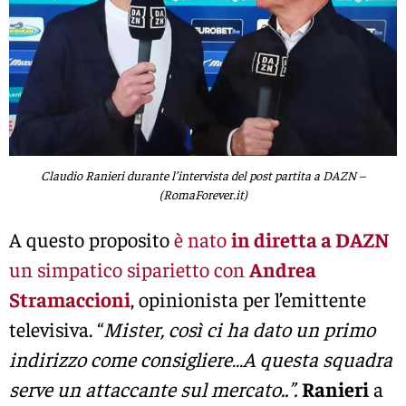
Claudio Ranieri durante l’intervista del post partita a DAZN –
(RomaForever.it)
A questo proposito
è nato
in diretta a DAZN
un simpatico siparietto con
Andrea
Stramaccioni
, opinionista per l’emittente
televisiva. “
Mister, così ci ha dato un primo
indirizzo come consigliere…A questa squadra
serve un attaccante sul mercato..”.
Ranieri
a