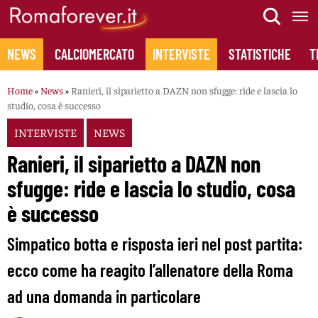
Skip
to
content
NEWS
CALCIOMERCATO
INTERVISTE
STATISTICHE
T
Home
»
News
»
Ranieri, il siparietto a DAZN non sfugge: ride e lascia lo
studio, cosa è successo
INTERVISTE
NEWS
Ranieri, il siparietto a DAZN non
sfugge: ride e lascia lo studio, cosa
è successo
Simpatico botta e risposta ieri nel post partita:
ecco come ha reagito l’allenatore della Roma
ad una domanda in particolare