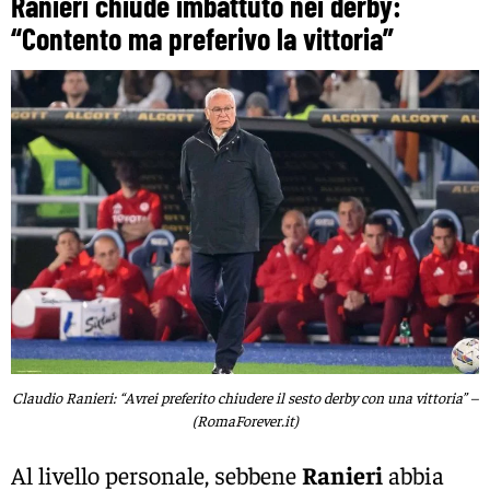
Ranieri chiude imbattuto nei derby:
“Contento ma preferivo la vittoria”
Claudio Ranieri: “Avrei preferito chiudere il sesto derby con una vittoria” –
(RomaForever.it)
Al livello personale, sebbene
Ranieri
abbia