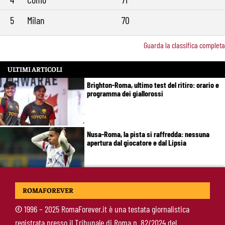
5
Milan
70
Guarda la classifica completa
ULTIMI ARTICOLI
Brighton-Roma, ultimo test del ritiro: orario e
programma dei giallorossi
Nusa-Roma, la pista si raffredda: nessuna
apertura dal giocatore e dal Lipsia
Alberto De Rossi nuovo presidente
ROMAFOREVER
dell’Ostiamare: riparte dal club del figlio
Daniele
©
1996 – 2025 RomaForever.it è una testata giornalistica
registrata presso il Tribunale di Roma n. 82/2024 del