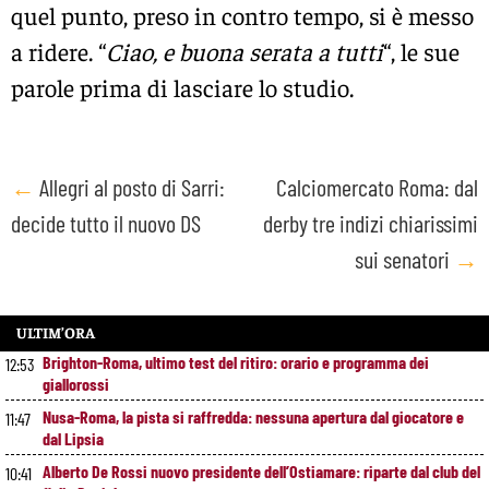
quel punto, preso in contro tempo, si è messo
a ridere. “
Ciao, e buona serata a tutti
“, le sue
parole prima di lasciare lo studio.
Post
←
Allegri al posto di Sarri:
Calciomercato Roma: dal
decide tutto il nuovo DS
derby tre indizi chiarissimi
navigation
sui senatori
→
ULTIM’ORA
Brighton-Roma, ultimo test del ritiro: orario e programma dei
12:53
giallorossi
Nusa-Roma, la pista si raffredda: nessuna apertura dal giocatore e
11:47
dal Lipsia
Alberto De Rossi nuovo presidente dell’Ostiamare: riparte dal club del
10:41