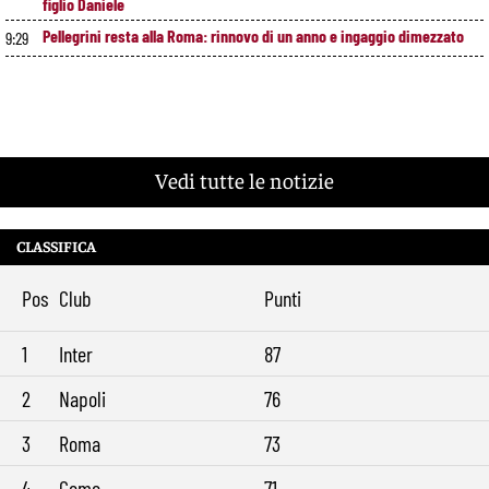
figlio Daniele
Pellegrini resta alla Roma: rinnovo di un anno e ingaggio dimezzato
9:29
Vedi tutte le notizie
CLASSIFICA
Pos
Club
Punti
1
Inter
87
2
Napoli
76
3
Roma
73
4
Como
71