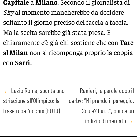
Capitale
a
Milano
. Secondo il giornalista di
Sky
al momento mancherebbe da decidere
soltanto il giorno preciso del faccia a faccia.
Ma la scelta sarebbe già stata presa. E
chiaramente c’è già chi sostiene che con
Tare
al
Milan
non si ricomponga proprio la coppia
con
Sarri
…
Post
←
Lazio Roma, spunta uno
Ranieri, le parole dopo il
striscione all’Olimpico: la
derby: “Mi prendo il pareggio.
navigation
frase ruba l’occhio (FOTO)
Soulé? Lui…”, poi dà un
indizio di mercato
→