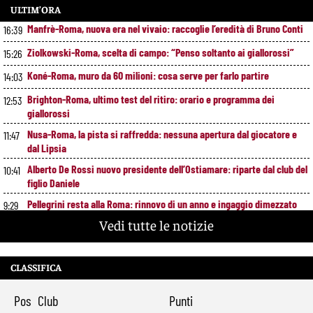
ULTIM’ORA
Manfrè-Roma, nuova era nel vivaio: raccoglie l’eredità di Bruno Conti
16:39
Ziolkowski-Roma, scelta di campo: “Penso soltanto ai giallorossi”
15:26
Koné-Roma, muro da 60 milioni: cosa serve per farlo partire
14:03
Brighton-Roma, ultimo test del ritiro: orario e programma dei
12:53
giallorossi
Nusa-Roma, la pista si raffredda: nessuna apertura dal giocatore e
11:47
dal Lipsia
Alberto De Rossi nuovo presidente dell’Ostiamare: riparte dal club del
10:41
figlio Daniele
Pellegrini resta alla Roma: rinnovo di un anno e ingaggio dimezzato
9:29
Vedi tutte le notizie
CLASSIFICA
Pos
Club
Punti