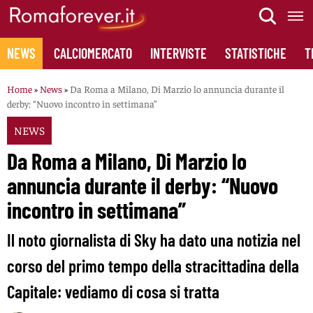
Skip
to
content
NEWS
CALCIOMERCATO
INTERVISTE
STATISTICHE
T
Home
»
News
»
Da Roma a Milano, Di Marzio lo annuncia durante il
derby: “Nuovo incontro in settimana”
NEWS
Da Roma a Milano, Di Marzio lo
annuncia durante il derby: “Nuovo
incontro in settimana”
Il noto giornalista di Sky ha dato una notizia nel
corso del primo tempo della stracittadina della
Capitale: vediamo di cosa si tratta