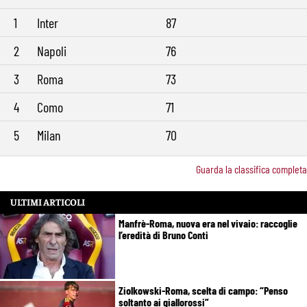
1
Inter
87
2
Napoli
76
3
Roma
73
4
Como
71
5
Milan
70
Guarda la classifica completa
ULTIMI ARTICOLI
Manfrè-Roma, nuova era nel vivaio: raccoglie
l’eredità di Bruno Conti
Ziolkowski-Roma, scelta di campo: “Penso
soltanto ai giallorossi”