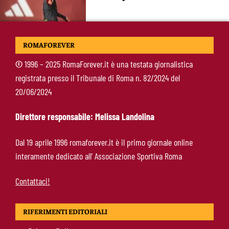
Koné-Roma, muro da 60 milioni: cosa serve
ROMAFOREVER
per farlo partire
©
1996 – 2025 RomaForever.it è una testata giornalistica
registrata presso il Tribunale di Roma n. 82/2024 del
Brighton-Roma, ultimo test del ritiro: orario e
20/06/2024
programma dei giallorossi
Direttore responsabile: Melissa Landolina
Nusa-Roma, la pista si raffredda: nessuna
Dal 19 aprile 1996 romaforever.it è il primo giornale online
apertura dal giocatore e dal Lipsia
interamente dedicato all’ Associazione Sportiva Roma
Contattaci!
RIFERIMENTI EDITORIALI