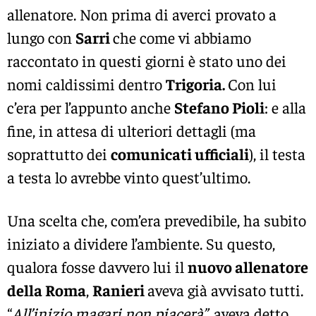
allenatore. Non prima di averci provato a
lungo con
Sarri
che come vi abbiamo
raccontato in questi giorni è stato uno dei
nomi caldissimi dentro
Trigoria.
Con lui
c’era per l’appunto anche
Stefano Pioli
: e alla
fine, in attesa di ulteriori dettagli (ma
soprattutto dei
comunicati ufficiali
), il testa
a testa lo avrebbe vinto quest’ultimo.
Una scelta che, com’era prevedibile, ha subito
iniziato a dividere l’ambiente. Su questo,
qualora fosse davvero lui il
nuovo allenatore
della Roma
,
Ranieri
aveva già avvisato tutti.
“
All’inizio magari non piacerà”
, aveva detto