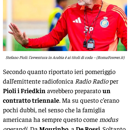
Stefano Pioli: l’avventura in Arabia è ai titoli di coda – (RomaForever.it)
Secondo quanto riportato ieri pomeriggio
dall’emittente radiofonica
Radio Radio
per
Pioli i Friedkin
avrebbero preparato
un
contratto triennale
. Ma su questo c’erano
pochi dubbi, nel senso che la famiglia
americana ha sempre questo come
modus
operandi
. Da
Mourinho
, a
De Rossi.
Soltanto