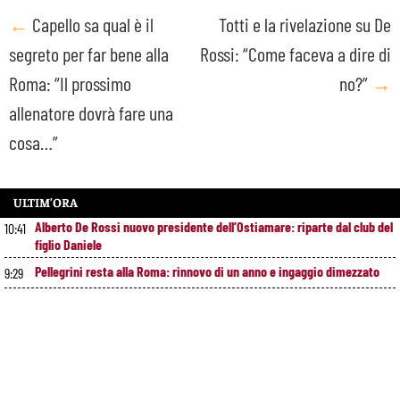
Post
←
Capello sa qual è il
Totti e la rivelazione su De
segreto per far bene alla
Rossi: “Come faceva a dire di
navigation
Roma: “Il prossimo
no?”
→
allenatore dovrà fare una
cosa…”
ULTIM’ORA
Alberto De Rossi nuovo presidente dell’Ostiamare: riparte dal club del
10:41
figlio Daniele
Pellegrini resta alla Roma: rinnovo di un anno e ingaggio dimezzato
9:29