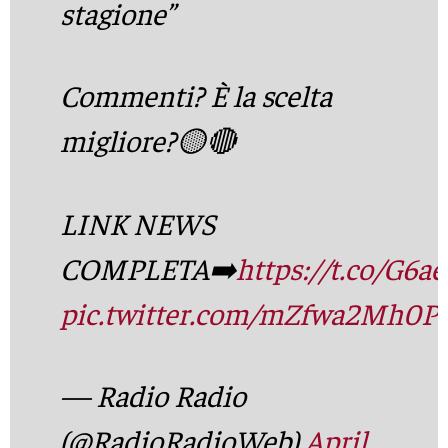
stagione”
Commenti? È la scelta
migliore?🟡🔴
LINK NEWS
COMPLETA➡️
https://t.co/G6a
pic.twitter.com/mZfwa2Mh0P
— Radio Radio
(@RadioRadioWeb)
April