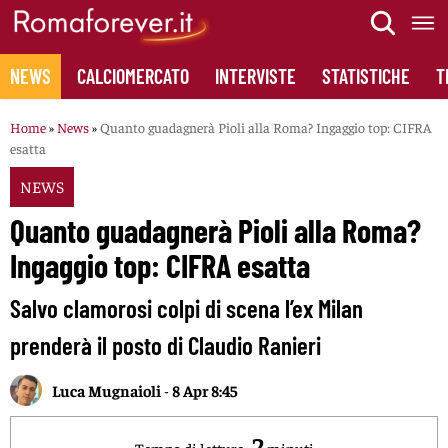
Skip
to
content
NEWS
CALCIOMERCATO
INTERVISTE
STATISTICHE
T
Home
»
News
»
Quanto guadagnerà Pioli alla Roma? Ingaggio top: CIFRA
esatta
NEWS
Quanto guadagnerà Pioli alla Roma?
Ingaggio top: CIFRA esatta
Salvo clamorosi colpi di scena l’ex Milan
prenderà il posto di Claudio Ranieri
Luca Mugnaioli
-
8 Apr 8:45
2
Tempo di lettura:
minuti