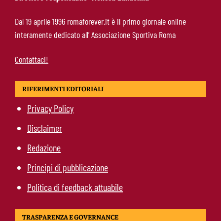
Roma, Koulierakis svela il retroscena:
Dal 19 aprile 1996 romaforever.it è il primo giornale online
“Gasperini decisivo, Manolas mi ha convinto a
interamente dedicato all’ Associazione Sportiva Roma
scegliere i giallorossi”
Contattaci!
RIFERIMENTI EDITORIALI
Privacy Policy
Disclaimer
Redazione
Principi di pubblicazione
Politica di feedback attuabile
TRASPARENZA E GOVERNANCE