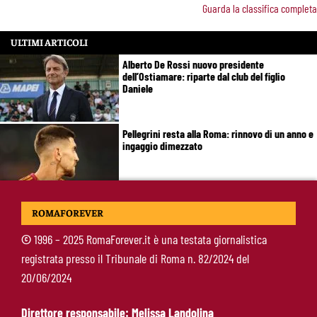
Guarda la classifica completa
ULTIMI ARTICOLI
Alberto De Rossi nuovo presidente
dell’Ostiamare: riparte dal club del figlio
Daniele
Pellegrini resta alla Roma: rinnovo di un anno e
ingaggio dimezzato
Roma, Luis Enrique non dimentica i
ROMAFOREVER
giallorossi: foto con i tifosi e la maglia della
squadra
©
1996 – 2025 RomaForever.it è una testata giornalistica
registrata presso il Tribunale di Roma n. 82/2024 del
Roma, un ex rivela: “Alla Roma abbiamo
20/06/2024
costruito qualcosa di speciale”
Direttore responsabile: Melissa Landolina