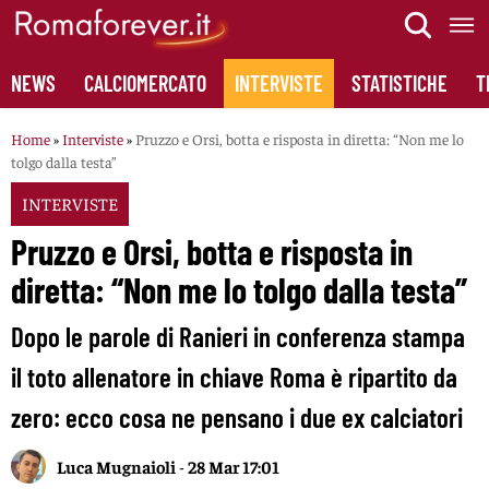
Skip
to
content
NEWS
CALCIOMERCATO
INTERVISTE
STATISTICHE
T
Home
»
Interviste
»
Pruzzo e Orsi, botta e risposta in diretta: “Non me lo
tolgo dalla testa”
INTERVISTE
Pruzzo e Orsi, botta e risposta in
diretta: “Non me lo tolgo dalla testa”
Dopo le parole di Ranieri in conferenza stampa
il toto allenatore in chiave Roma è ripartito da
zero: ecco cosa ne pensano i due ex calciatori
Luca Mugnaioli
-
28 Mar 17:01