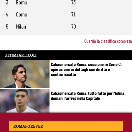
3
Roma
73
4
Como
71
5
Milan
70
Guarda la classifica completa
ULTIMI ARTICOLI
Calciomercato Roma, cessione in Serie C:
operazione ai dettagli con diritto e
controriscatto
Calciomercato Roma, tutto fatto per Molina:
domani l’arrivo nella Capitale
De Rossi sta con Gasperini: “Mercato aperto
ROMAFOREVER
durante il campionato? Un abominio
burocratico”