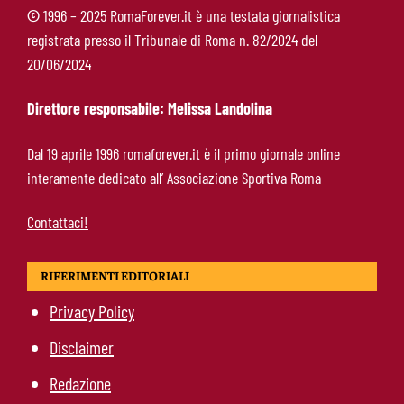
©
1996 – 2025 RomaForever.it è una testata giornalistica
registrata presso il Tribunale di Roma n. 82/2024 del
Hermoso, sospiro di sollievo per la Roma:
20/06/2024
nessun infortunio dopo il problema alla
caviglia
Direttore responsabile: Melissa Landolina
Roma-Rodrigo Mora, spunta la formula: 5+45
Dal 19 aprile 1996 romaforever.it è il primo giornale online
milioni e obbligo legato a presenze ed Europa
interamente dedicato all’ Associazione Sportiva Roma
Contattaci!
RIFERIMENTI EDITORIALI
Privacy Policy
Disclaimer
Redazione