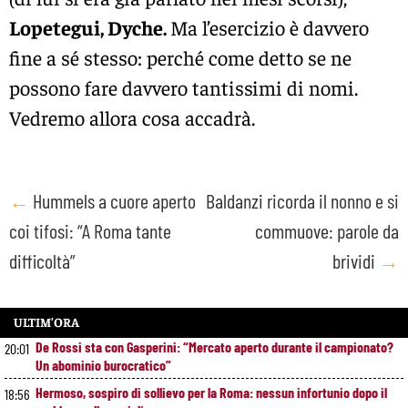
Lopetegui, Dyche.
Ma l’esercizio è davvero
fine a sé stesso: perché come detto se ne
possono fare davvero tantissimi di nomi.
Vedremo allora cosa accadrà.
Post
←
Hummels a cuore aperto
Baldanzi ricorda il nonno e si
coi tifosi: “A Roma tante
commuove: parole da
navigation
difficoltà”
brividi
→
ULTIM’ORA
De Rossi sta con Gasperini: “Mercato aperto durante il campionato?
20:01
Un abominio burocratico”
Hermoso, sospiro di sollievo per la Roma: nessun infortunio dopo il
18:56