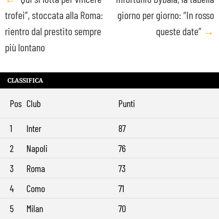
Post
trofei”, stoccata alla Roma:
giorno per giorno: “In rosso
navigation
rientro dal prestito sempre
queste date”
→
più lontano
CLASSIFICA
Pos
Club
Punti
1
Inter
87
2
Napoli
76
3
Roma
73
4
Como
71
5
Milan
70