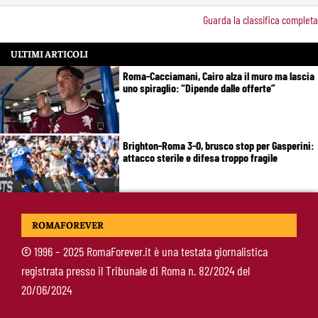
Guarda la classifica completa
ULTIMI ARTICOLI
Roma-Cacciamani, Cairo alza il muro ma lascia
uno spiraglio: “Dipende dalle offerte”
Brighton-Roma 3-0, brusco stop per Gasperini:
attacco sterile e difesa troppo fragile
McKennie sorprende tutti: “Il mio idolo era
ROMAFOREVER
Totti, soprattutto per la sua fedeltà”
©
1996 – 2025 RomaForever.it è una testata giornalistica
registrata presso il Tribunale di Roma n. 82/2024 del
Roma-Endrick, Gasperini ci prova davvero:
20/06/2024
contatti avviati, ma il brasiliano frena