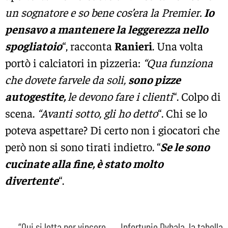
un sognatore e so bene cos’era la Premier.
Io
pensavo a mantenere la leggerezza nello
spogliatoio
“, racconta
Ranieri
. Una volta
portò i calciatori in pizzeria:
“Qua funziona
che dovete farvele da soli,
sono pizze
autogestite,
le devono fare i clienti
“. Colpo di
scena.
“Avanti sotto, gli ho detto
“. Chi se lo
poteva aspettare? Di certo non i giocatori che
però non si sono tirati indietro. “
Se le sono
cucinate alla fine, è stato molto
divertente
“.
←
“Qui si lotta per vincere
Infortunio Dybala, la tabella