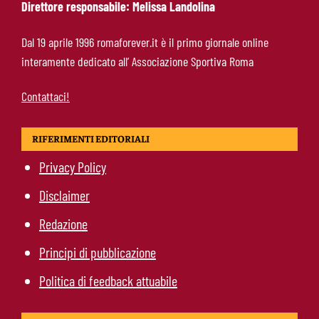
Direttore responsabile: Melissa Landolina
Molina-Roma, arrivo oggi: il passaporto può
Dal 19 aprile 1996 romaforever.it è il primo giornale online
sbloccare un altro colpo
interamente dedicato all’ Associazione Sportiva Roma
Contattaci!
RIFERIMENTI EDITORIALI
Privacy Policy
Disclaimer
Redazione
Principi di pubblicazione
Politica di feedback attuabile