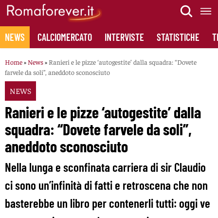
Skip
to
content
NEWS
CALCIOMERCATO
INTERVISTE
STATISTICHE
T
Home
»
News
»
Ranieri e le pizze ‘autogestite’ dalla squadra: “Dovete
farvele da soli”, aneddoto sconosciuto
NEWS
Ranieri e le pizze ‘autogestite’ dalla
squadra: “Dovete farvele da soli”,
aneddoto sconosciuto
Nella lunga e sconfinata carriera di sir Claudio
ci sono un’infinità di fatti e retroscena che non
basterebbe un libro per contenerli tutti: oggi ve