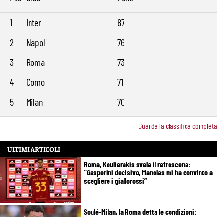
Roma, il mercato ora è nelle sue mani: dopo Molina manca soltanto
9:29
l’ala
1
Inter
87
2
Napoli
76
3
Roma
73
4
Como
71
5
Milan
70
Guarda la classifica completa
ULTIMI ARTICOLI
Roma, Koulierakis svela il retroscena:
“Gasperini decisivo, Manolas mi ha convinto a
scegliere i giallorossi”
Soulé-Milan, la Roma detta le condizioni: