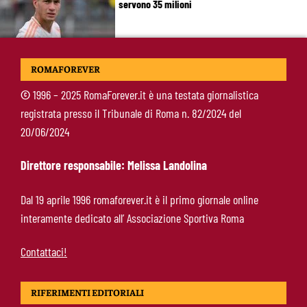
servono 35 milioni
Koulierakis-Roma, impatto immediato: gol e
ROMAFOREVER
messaggio a Gasperini
©
1996 – 2025 RomaForever.it è una testata giornalistica
registrata presso il Tribunale di Roma n. 82/2024 del
Ndicka-Roma, futuro più chiaro: il messaggio
20/06/2024
che allontana il mercato
Direttore responsabile: Melissa Landolina
Calciomercato Roma, scout a Praga per
Dal 19 aprile 1996 romaforever.it è il primo giornale online
Fofana: il prezzo fissato dal Lione
interamente dedicato all’ Associazione Sportiva Roma
Contattaci!
RIFERIMENTI EDITORIALI