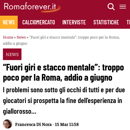
Skip
to
content
NEWS
CALCIOMERCATO
INTERVISTE
STATISTICHE
T
Home
»
News
»
“Fuori giri e stacco mentale”: troppo poco per la Roma,
addio a giugno
NEWS
“Fuori giri e stacco mentale”: troppo
poco per la Roma, addio a giugno
I problemi sono sotto gli occhi di tutti e per due
giocatori si prospetta la fine dell’esperienza in
giallorosso…
Francesca Di Nora
-
15 Mar 11:58