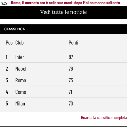
Roma, il mercato ora è nelle sue mani: dopo Molina manca soltanto
9:29
l’ala
Vedi tutte le notizie
CLASSIFICA
Pos
Club
Punti
1
Inter
87
2
Napoli
76
3
Roma
73
4
Como
71
5
Milan
70
Guarda la classifica completa