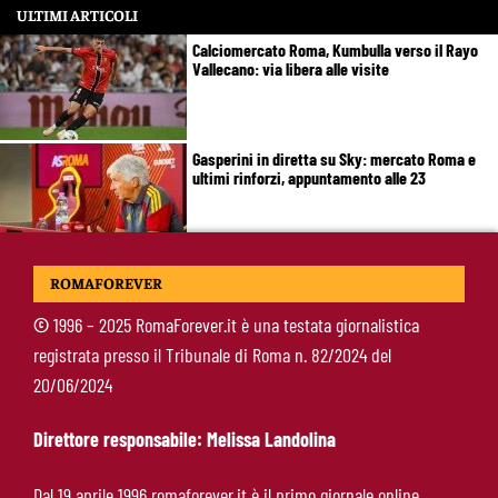
ULTIMI ARTICOLI
Calciomercato Roma, Kumbulla verso il Rayo
Vallecano: via libera alle visite
Gasperini in diretta su Sky: mercato Roma e
ultimi rinforzi, appuntamento alle 23
Pellegrini-Roma, rinnovo mai così vicino:
ROMAFOREVER
trattativa intensa e firma attesa a breve
©
1996 – 2025 RomaForever.it è una testata giornalistica
registrata presso il Tribunale di Roma n. 82/2024 del
Nuova maglia Roma 2026/27, svelato il kit
20/06/2024
Away: torna lo storico stemma del 1938
Direttore responsabile: Melissa Landolina
Alajbegovic, Pjanic svela il ruolo: perché il
Dal 19 aprile 1996 romaforever.it è il primo giornale online