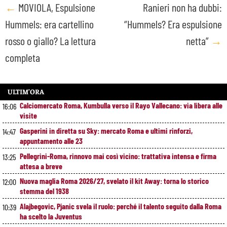
Post
←
MOVIOLA, Espulsione
Ranieri non ha dubbi:
Hummels: era cartellino
“Hummels? Era espulsione
navigation
rosso o giallo? La lettura
netta”
→
completa
ULTIM’ORA
Calciomercato Roma, Kumbulla verso il Rayo Vallecano: via libera alle
16:06
visite
Gasperini in diretta su Sky: mercato Roma e ultimi rinforzi,
14:47
appuntamento alle 23
Pellegrini-Roma, rinnovo mai così vicino: trattativa intensa e firma
13:25
attesa a breve
Nuova maglia Roma 2026/27, svelato il kit Away: torna lo storico
12:00
stemma del 1938
Alajbegovic, Pjanic svela il ruolo: perché il talento seguito dalla Roma
10:39
ha scelto la Juventus