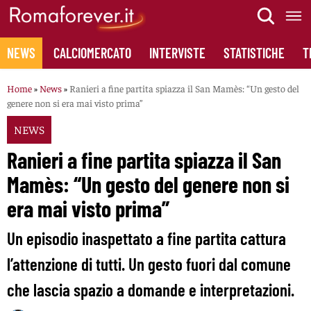
Skip
to
content
NEWS
CALCIOMERCATO
INTERVISTE
STATISTICHE
T
Home
»
News
»
Ranieri a fine partita spiazza il San Mamès: “Un gesto del
genere non si era mai visto prima”
NEWS
Ranieri a fine partita spiazza il San
Mamès: “Un gesto del genere non si
era mai visto prima”
Un episodio inaspettato a fine partita cattura
l’attenzione di tutti. Un gesto fuori dal comune
che lascia spazio a domande e interpretazioni.