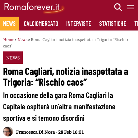
Skip
to
content
NEWS
CALCIOMERCATO
INTERVISTE
STATISTICHE
T
Home
»
News
»
Roma Cagliari, notizia inaspettata a Trigoria: “Rischio
caos”
NEWS
Roma Cagliari, notizia inaspettata a
Trigoria: “Rischio caos”
In occasione della gara Roma Cagliari la
Capitale ospiterà un’altra manifestazione
sportiva e si temono disordini
Francesca Di Nora
-
28 Feb 16:01