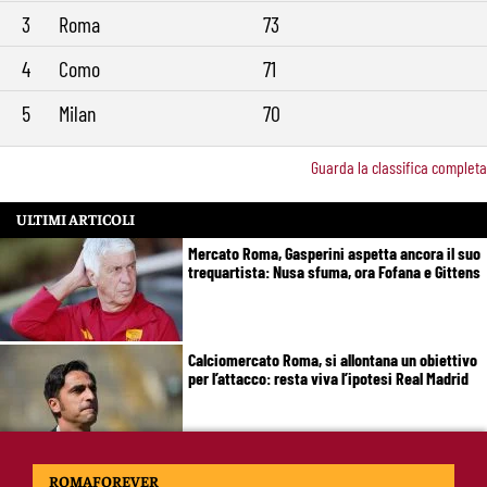
3
Roma
73
4
Como
71
5
Milan
70
Guarda la classifica completa
ULTIMI ARTICOLI
Mercato Roma, Gasperini aspetta ancora il suo
trequartista: Nusa sfuma, ora Fofana e Gittens
Calciomercato Roma, si allontana un obiettivo
per l’attacco: resta viva l’ipotesi Real Madrid
Roma, Cristante fissa gli obiettivi:
ROMAFOREVER
“Champions priorità. Friedkin fondamentali