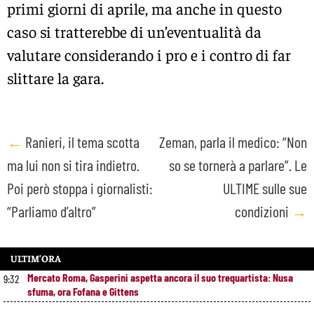
primi giorni di aprile, ma anche in questo
caso si tratterebbe di un’eventualità da
valutare considerando i pro e i contro di far
slittare la gara.
Post
←
Ranieri, il tema scotta
Zeman, parla il medico: “Non
ma lui non si tira indietro.
so se tornerà a parlare”. Le
navigation
Poi però stoppa i giornalisti:
ULTIME sulle sue
“Parliamo d’altro”
condizioni
→
ULTIM’ORA
Mercato Roma, Gasperini aspetta ancora il suo trequartista: Nusa
9:32
sfuma, ora Fofana e Gittens