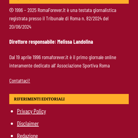
per la crescita del club”
©
1996 – 2025 RomaForever.it è una testata giornalistica
registrata presso il Tribunale di Roma n. 82/2024 del
Brighton-Roma: dove vedere l’amichevole in tv
20/06/2024
e streaming, orario e probabili formazioni
Direttore responsabile: Melissa Landolina
Svilar-Roma, promessa sul futuro: “Qui sto
Dal 19 aprile 1996 romaforever.it è il primo giornale online
bene, voglio restare”
interamente dedicato all’ Associazione Sportiva Roma
Contattaci!
RIFERIMENTI EDITORIALI
Privacy Policy
Disclaimer
Redazione