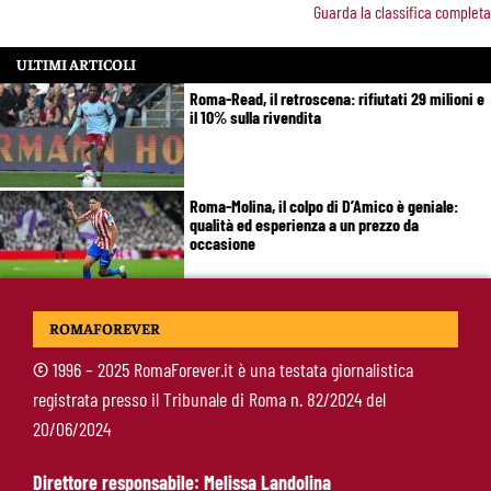
Guarda la classifica completa
ULTIMI ARTICOLI
Roma-Read, il retroscena: rifiutati 29 milioni e
il 10% sulla rivendita
Roma-Molina, il colpo di D’Amico è geniale:
qualità ed esperienza a un prezzo da
occasione
Roma in lutto, è morto Pietro Mezzaroma:
ROMAFOREVER
rilevò il club insieme a Franco Sensi
©
1996 – 2025 RomaForever.it è una testata giornalistica
registrata presso il Tribunale di Roma n. 82/2024 del
Roma, segnali di crescita contro il Newport:
20/06/2024
cosa ha funzionato e cosa va ancora
migliorato
Direttore responsabile: Melissa Landolina