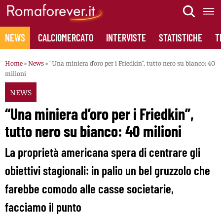
Skip
to
content
NEWS
CALCIOMERCATO
INTERVISTE
STATISTICHE
T
Home
»
News
»
“Una miniera d’oro per i Friedkin”, tutto nero su bianco: 40
milioni
NEWS
“Una miniera d’oro per i Friedkin”,
tutto nero su bianco: 40 milioni
La proprietà americana spera di centrare gli
obiettivi stagionali: in palio un bel gruzzolo che
farebbe comodo alle casse societarie,
facciamo il punto