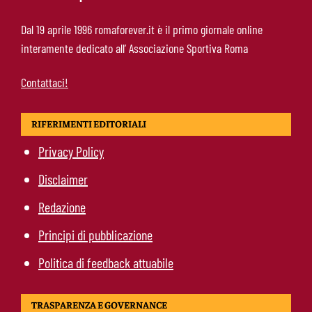
Roma, offerta da 12 milioni per Cacciamani: il
Dal 19 aprile 1996 romaforever.it è il primo giornale online
Torino alza il muro
interamente dedicato all’ Associazione Sportiva Roma
Contattaci!
RIFERIMENTI EDITORIALI
Privacy Policy
Disclaimer
Redazione
Principi di pubblicazione
Politica di feedback attuabile
TRASPARENZA E GOVERNANCE