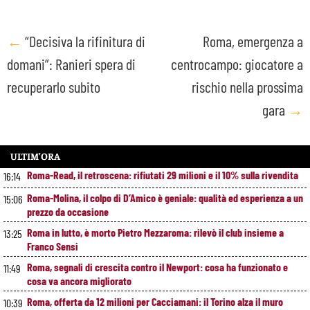
Post
←
“Decisiva la rifinitura di
Roma, emergenza a
domani”: Ranieri spera di
centrocampo: giocatore a
navigation
recuperarlo subito
rischio nella prossima
gara
→
ULTIM’ORA
Roma-Read, il retroscena: rifiutati 29 milioni e il 10% sulla rivendita
16:14
Roma-Molina, il colpo di D’Amico è geniale: qualità ed esperienza a un
15:06
prezzo da occasione
Roma in lutto, è morto Pietro Mezzaroma: rilevò il club insieme a
13:25
Franco Sensi
Roma, segnali di crescita contro il Newport: cosa ha funzionato e
11:49
cosa va ancora migliorato
Roma, offerta da 12 milioni per Cacciamani: il Torino alza il muro
10:39