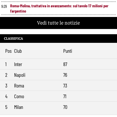
Roma-Molina, trattativa in avanzamento: sul tavolo 17 milioni per
9:29
l’argentino
Vedi tutte le notizie
CLASSIFICA
Pos
Club
Punti
1
Inter
87
2
Napoli
76
3
Roma
73
4
Como
71
5
Milan
70