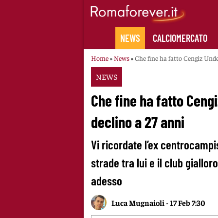
Skip
to
content
NEWS
CALCIOMERCATO
Home
»
News
»
Che fine ha fatto Cengiz Unde
NEWS
Che fine ha fatto Ceng
declino a 27 anni
Vi ricordate l’ex centrocampi
strade tra lui e il club giall
adesso
Luca Mugnaioli
-
17 Feb 7:30