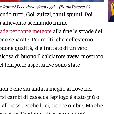
la Roma? Ecco dove gioca oggi – (RomaForever.it)
ndo tutti. Gol, guizzi, tanti spunti. Poi
ia affievolito scemando infine
ade per tante meteore
alla fine le strade del
ono separate. Per molti, che nell’esterno
uone qualità, si è trattato di un vero
alcosa di buono il calciatore aveva mostrato
l tempo, le aspettative sono state
e, non è che sia andata meglio altrove nel
si cambi di casacca l’epilogo è stato più o
iallorossi. Poche luci, troppe ombre. Ma che
ove gioca? Vediamo di saperne di più