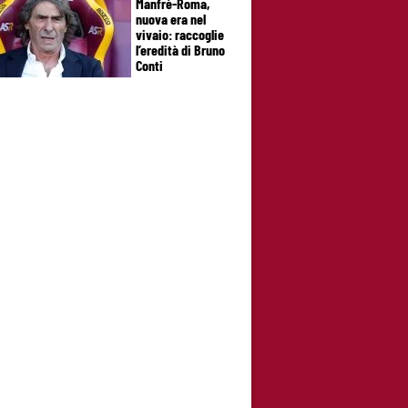
Manfrè-Roma,
nuova era nel
vivaio: raccoglie
l’eredità di Bruno
Conti