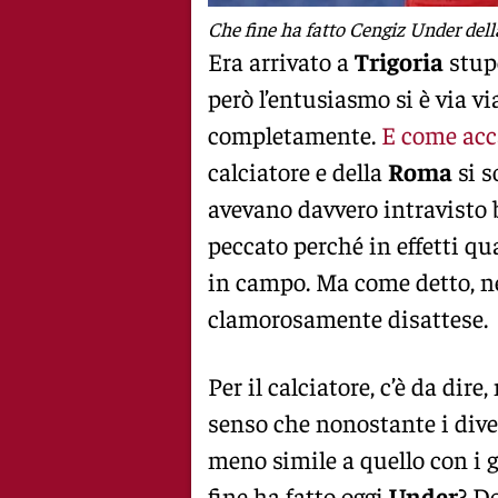
Che fine ha fatto Cengiz Under del
Era arrivato a
Trigoria
stupe
però l’entusiasmo si è via v
completamente.
E come acc
calciatore e della
Roma
si s
avevano davvero intravisto b
peccato perché in effetti qu
in campo. Ma come detto, ne
clamorosamente disattese.
Per il calciatore, c’è da dir
senso che nonostante i diver
meno simile a quello con i g
fine ha fatto oggi
Under
? D