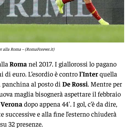
r alla Roma – (RomaForever.it)
lla
Roma
nel 2017. I giallorossi lo pagano
 di euro. L’esordio è contro
l’Inter
quella
a panchina al posto di
De Rossi
. Mentre per
uova maglia bisognerà aspettare il febbraio
l
Verona
dopo appena 44′. I gol, c’è da dire,
e successive e alla fine l’esterno chiuderà
 su 32 presenze.