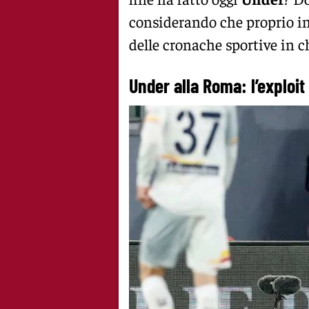
considerando che proprio in
delle cronache sportive in c
Under alla Roma: l’exploit 