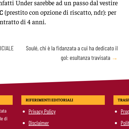
nfatti Under sarebbe ad un passo dal vestire
C
(prestito con opzione di riscatto, ndr): per
ntratto di 4 anni.
FICIALE
Soulé, chi è la fidanzata a cui ha dedicato il
gol: esultanza travisata
→
RIFERIMENTI EDITORIALI
TRAS
tata
Privacy Policy
Prop
le di
Disclaimer
Poli