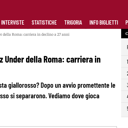
INTERVISTE
STATISTICHE
TRIGORIA
INFO BIGLIETTI
P
C
r della Roma: carriera in declino a 27 anni
iz Under della Roma: carriera in
sta giallorosso? Dopo un avvio promettente le
orosso si separarono. Vediamo dove gioca