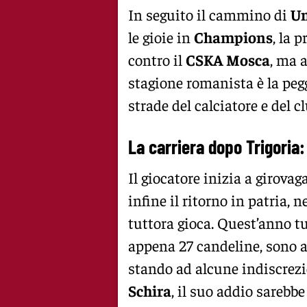
In seguito il cammino di
U
le gioie in
Champions
, la 
contro il
CSKA Mosca
, ma 
stagione romanista è la peggi
strade del calciatore e del c
La carriera dopo Trigoria
Il giocatore inizia a girovag
infine il ritorno in patria, n
tuttora gioca. Quest’anno tu
appena 27 candeline, sono a
stando ad alcune indiscrezi
Schira
, il suo addio sarebb