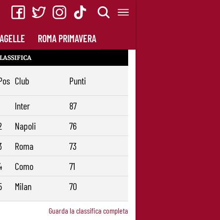
AGELLE
ROMA PRIMAVERA
LASSIFICA
Pos
Club
Punti
1
Inter
87
2
Napoli
76
3
Roma
73
4
Como
71
5
Milan
70
Guarda la classifica completa