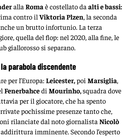
nder
alla
Roma
è costellato da
alti e bassi:
prima contro il
Viktoria Plzen
, la seconda
anche un brutto infortunio. La terza
ore, quella del flop: nel 2020, alla fine, le
lub giallorosso si separano.
: la parabola discendente
are per l’Europa:
Leicester,
poi
Marsiglia
,
el
Fenerbahce
di
Mourinho,
squadra dove
ttavia per il giocatore, che ha spento
rrivate pochissime presenze tanto che,
oni rilanciate dal noto giornalista
Nicolò
e addirittura imminente. Secondo l’esperto