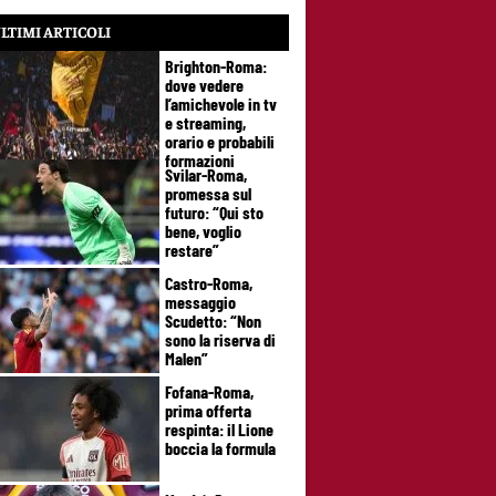
LTIMI ARTICOLI
Brighton-Roma:
dove vedere
l’amichevole in tv
e streaming,
orario e probabili
formazioni
Svilar-Roma,
promessa sul
futuro: “Qui sto
bene, voglio
restare”
Castro-Roma,
messaggio
Scudetto: “Non
sono la riserva di
Malen”
Fofana-Roma,
prima offerta
respinta: il Lione
boccia la formula