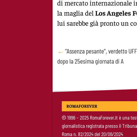
di mercato internazionale i
la maglia del
Los Angeles
F
lui sarebbe già pronto un co
Post
←
“Assenza pesante”, verdetto UF
dopo la 25esima giornata di A
navigation
ROMAFOREVER
©
1996 – 2025 RomaForever.it è una tes
giornalistica registrata presso il Tribuna
Roma n. 82/2024 del 20/06/2024