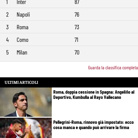
1
Inter
87
2
Napoli
76
3
Roma
73
4
Como
71
5
Milan
70
Guarda la classifica completa
ULTIMI ARTICOLI
Roma, doppia cessione in Spagna: Angeliño al
Deportivo, Kumbulla al Rayo Vallecano
Pellegrini-Roma, rinnovo già impostato: ecco
cosa manca e quando può arrivare la firma