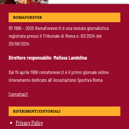
Mercato Roma, manca un solo colpo: Gasperini
ROMAFOREVER
aspetta l’ala sinistra
©
1996 – 2025 RomaForever.it è una testata giornalistica
registrata presso il Tribunale di Roma n. 82/2024 del
Roma-Read, il retroscena: rifiutati 29 milioni e
20/06/2024
il 10% sulla rivendita
Direttore responsabile: Melissa Landolina
Roma-Molina, il colpo di D’Amico è geniale:
Dal 19 aprile 1996 romaforever.it è il primo giornale online
qualità ed esperienza a un prezzo da
interamente dedicato all’ Associazione Sportiva Roma
occasione
Contattaci!
RIFERIMENTI EDITORIALI
Privacy Policy