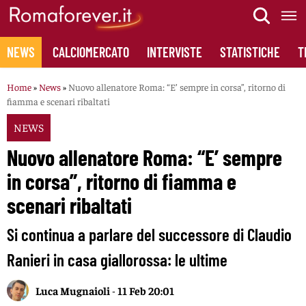
Skip
to
content
NEWS
CALCIOMERCATO
INTERVISTE
STATISTICHE
T
Home
»
News
»
Nuovo allenatore Roma: “E’ sempre in corsa”, ritorno di
fiamma e scenari ribaltati
NEWS
Nuovo allenatore Roma: “E’ sempre
in corsa”, ritorno di fiamma e
scenari ribaltati
Si continua a parlare del successore di Claudio
Ranieri in casa giallorossa: le ultime
Luca Mugnaioli
-
11 Feb 20:01