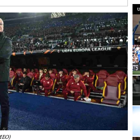
U
MEO)