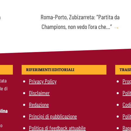
a
Roma-Porto, Zubizarreta: “Partita da
Champions, non vedo l’ora che…”
→
RIFERIMENTI EDITORIALI
TRAS
tata
Privacy Policy
Prop
le di
Disclaimer
Poli
Redazione
Codi
lina
Principi di pubblicazione
Poli
mo
Politica di feedback attuabile
Rapp