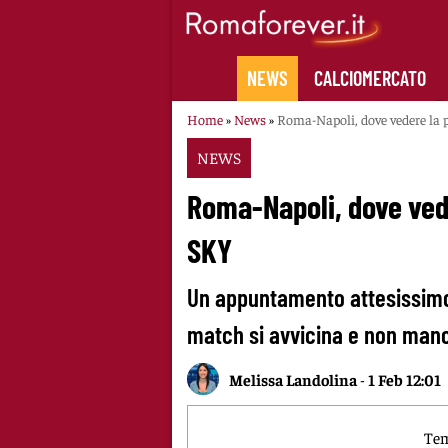
Skip
to
content
NEWS
CALCIOMERCATO
Home
»
News
»
Roma-Napoli, dove vedere la p
NEWS
Roma-Napoli, dove vede
SKY
Un appuntamento attesissimo,
match si avvicina e non manc
Melissa Landolina
-
1 Feb 12:01
Tem