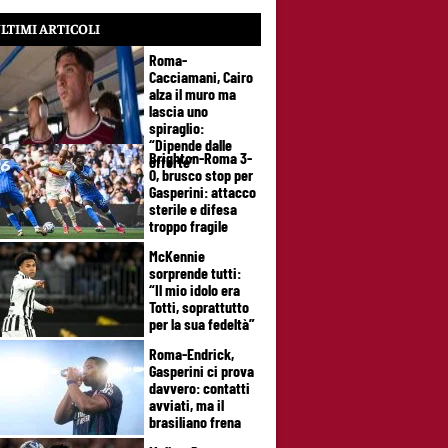
LTIMI ARTICOLI
Roma-
Cacciamani, Cairo
alza il muro ma
lascia uno
spiraglio:
“Dipende dalle
Brighton-Roma 3-
offerte”
0, brusco stop per
Gasperini: attacco
sterile e difesa
troppo fragile
McKennie
sorprende tutti:
“Il mio idolo era
Totti, soprattutto
per la sua fedeltà”
Roma-Endrick,
Gasperini ci prova
davvero: contatti
avviati, ma il
brasiliano frena