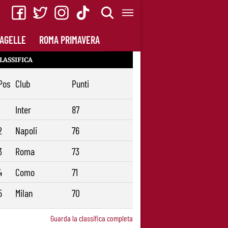
AGELLE
ROMA PRIMAVERA
LASSIFICA
Pos
Club
Punti
1
Inter
87
2
Napoli
76
3
Roma
73
4
Como
71
5
Milan
70
Guarda la classifica completa