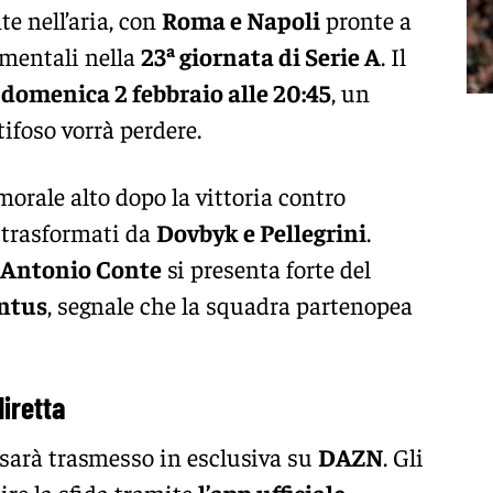
te nell’aria, con
Roma e Napoli
pronte a
amentali nella
23ª giornata di Serie A
. Il
r
domenica 2 febbraio alle 20:45
, un
foso vorrà perdere.
 morale alto dopo la vittoria contro
i trasformati da
Dovbyk e Pellegrini
.
 Antonio Conte
si presenta forte del
entus
, segnale che la squadra partenopea
diretta
sarà trasmesso in esclusiva su
DAZN
. Gli
re la sfida tramite
l’app ufficiale
,