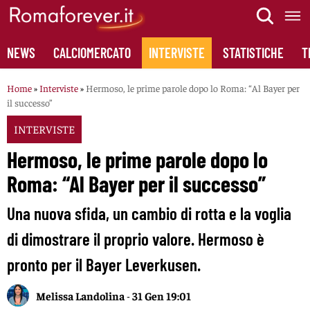
Skip
to
content
NEWS
CALCIOMERCATO
INTERVISTE
STATISTICHE
T
Home
»
Interviste
»
Hermoso, le prime parole dopo lo Roma: “Al Bayer per
il successo”
INTERVISTE
Hermoso, le prime parole dopo lo
Roma: “Al Bayer per il successo”
Una nuova sfida, un cambio di rotta e la voglia
di dimostrare il proprio valore. Hermoso è
pronto per il Bayer Leverkusen.
Melissa Landolina
-
31 Gen 19:01