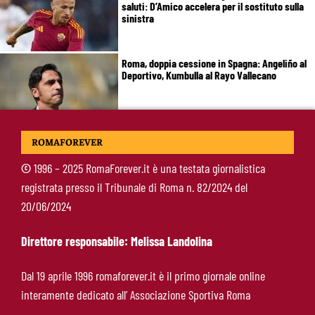
saluti: D’Amico accelera per il sostituto sulla
sinistra
Roma, doppia cessione in Spagna: Angeliño al
Deportivo, Kumbulla al Rayo Vallecano
Pellegrini-Roma, rinnovo già impostato: ecco
ROMAFOREVER
cosa manca e quando può arrivare la firma
©
1996 – 2025 RomaForever.it è una testata giornalistica
registrata presso il Tribunale di Roma n. 82/2024 del
Mercato Roma, manca un solo colpo: Gasperini
20/06/2024
aspetta l’ala sinistra
Direttore responsabile: Melissa Landolina
Roma-Read, il retroscena: rifiutati 29 milioni e
Dal 19 aprile 1996 romaforever.it è il primo giornale online
il 10% sulla rivendita
interamente dedicato all’ Associazione Sportiva Roma