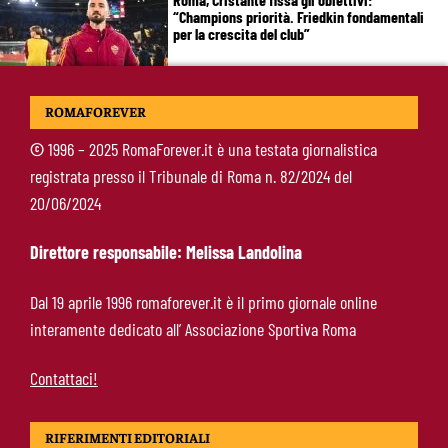
“Champions priorità. Friedkin fondamentali
per la crescita del club”
Brighton-Roma: dove vedere l’amichevole in tv
ROMAFOREVER
e streaming, orario e probabili formazioni
©
1996 – 2025 RomaForever.it è una testata giornalistica
registrata presso il Tribunale di Roma n. 82/2024 del
Svilar-Roma, promessa sul futuro: “Qui sto
20/06/2024
bene, voglio restare”
Direttore responsabile: Melissa Landolina
Castro-Roma, messaggio Scudetto: “Non sono
Dal 19 aprile 1996 romaforever.it è il primo giornale online
la riserva di Malen”
interamente dedicato all’ Associazione Sportiva Roma
Contattaci!
RIFERIMENTI EDITORIALI