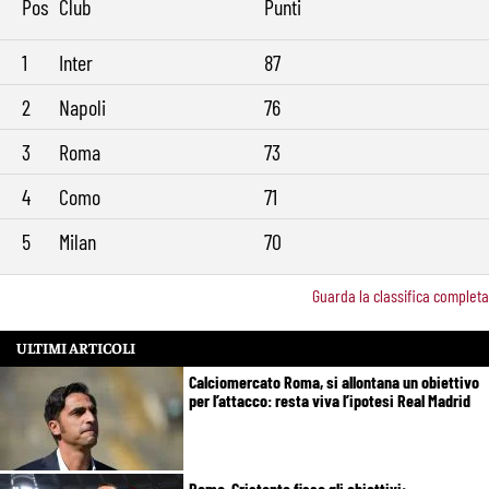
Pos
Club
Punti
1
Inter
87
2
Napoli
76
3
Roma
73
4
Como
71
5
Milan
70
Guarda la classifica completa
ULTIMI ARTICOLI
Calciomercato Roma, si allontana un obiettivo
per l’attacco: resta viva l’ipotesi Real Madrid
Roma, Cristante fissa gli obiettivi: