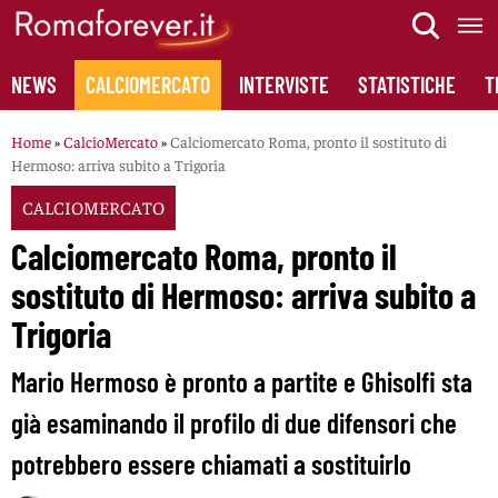
Skip
to
content
NEWS
CALCIOMERCATO
INTERVISTE
STATISTICHE
T
Home
»
CalcioMercato
»
Calciomercato Roma, pronto il sostituto di
Hermoso: arriva subito a Trigoria
CALCIOMERCATO
Calciomercato Roma, pronto il
sostituto di Hermoso: arriva subito a
Trigoria
Mario Hermoso è pronto a partite e Ghisolfi sta
già esaminando il profilo di due difensori che
potrebbero essere chiamati a sostituirlo