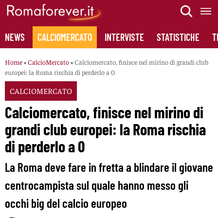
Skip
to
content
NEWS
CALCIOMERCATO
INTERVISTE
STATISTICHE
T
Home
»
CalcioMercato
»
Calciomercato, finisce nel mirino di grandi club
europei: la Roma rischia di perderlo a 0
CALCIOMERCATO
Calciomercato, finisce nel mirino di
grandi club europei: la Roma rischia
di perderlo a 0
La Roma deve fare in fretta a blindare il giovane
centrocampista sul quale hanno messo gli
occhi big del calcio europeo