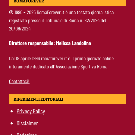
ROMAFOREVER
Totti, soprattutto per la sua fedeltà”
©
1996 – 2025 RomaForever.it è una testata giornalistica
registrata presso il Tribunale di Roma n. 82/2024 del
Roma-Endrick, Gasperini ci prova davvero:
20/06/2024
contatti avviati, ma il brasiliano frena
Direttore responsabile: Melissa Landolina
Molina-Roma, arrivo oggi: il passaporto può
Dal 19 aprile 1996 romaforever.it è il primo giornale online
sbloccare un altro colpo
interamente dedicato all’ Associazione Sportiva Roma
Contattaci!
RIFERIMENTI EDITORIALI
Privacy Policy
Disclaimer