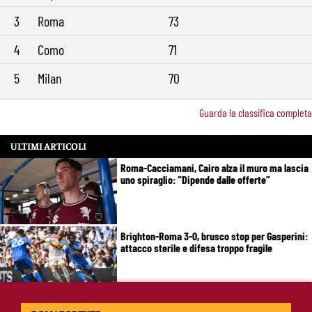
3
Roma
73
4
Como
71
5
Milan
70
Guarda la classifica completa
ULTIMI ARTICOLI
Roma-Cacciamani, Cairo alza il muro ma lascia
uno spiraglio: “Dipende dalle offerte”
Brighton-Roma 3-0, brusco stop per Gasperini:
attacco sterile e difesa troppo fragile
McKennie sorprende tutti: “Il mio idolo era