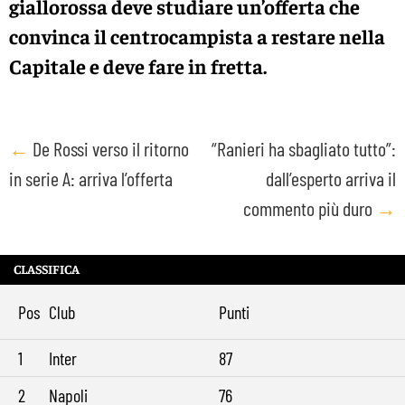
giallorossa deve studiare un’offerta che
convinca il centrocampista a restare nella
Capitale e deve fare in fretta.
Post
←
De Rossi verso il ritorno
“Ranieri ha sbagliato tutto”:
in serie A: arriva l’offerta
dall’esperto arriva il
navigation
commento più duro
→
CLASSIFICA
Pos
Club
Punti
1
Inter
87
2
Napoli
76