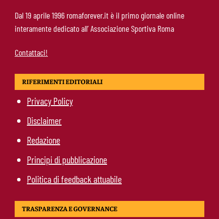
Roma, Koulierakis svela il retroscena:
Dal 19 aprile 1996 romaforever.it è il primo giornale online
“Gasperini decisivo, Manolas mi ha convinto a
interamente dedicato all’ Associazione Sportiva Roma
scegliere i giallorossi”
Contattaci!
RIFERIMENTI EDITORIALI
Privacy Policy
Disclaimer
Redazione
Principi di pubblicazione
Politica di feedback attuabile
TRASPARENZA E GOVERNANCE