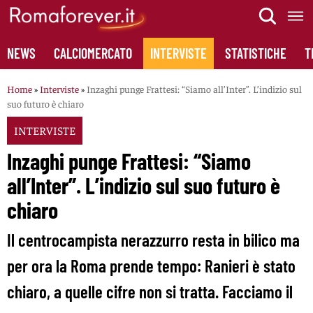
Skip
to
content
NEWS
CALCIOMERCATO
INTERVISTE
STATISTICHE
T
Home
»
Interviste
»
Inzaghi punge Frattesi: “Siamo all’Inter”. L’indizio sul
suo futuro è chiaro
INTERVISTE
Inzaghi punge Frattesi: “Siamo
all’Inter”. L’indizio sul suo futuro è
chiaro
Il centrocampista nerazzurro resta in bilico ma
per ora la Roma prende tempo: Ranieri è stato
chiaro, a quelle cifre non si tratta. Facciamo il