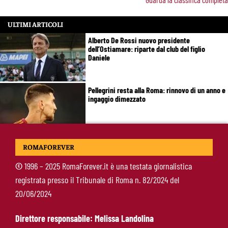
ULTIMI ARTICOLI
Alberto De Rossi nuovo presidente
dell’Ostiamare: riparte dal club del figlio
Daniele
Pellegrini resta alla Roma: rinnovo di un anno e
ingaggio dimezzato
Roma, Luis Enrique non dimentica i
ROMAFOREVER
giallorossi: foto con i tifosi e la maglia della
squadra
©
1996 – 2025 RomaForever.it è una testata giornalistica
registrata presso il Tribunale di Roma n. 82/2024 del
Roma, un ex rivela: “Alla Roma abbiamo
20/06/2024
costruito qualcosa di speciale”
Direttore responsabile: Melissa Landolina