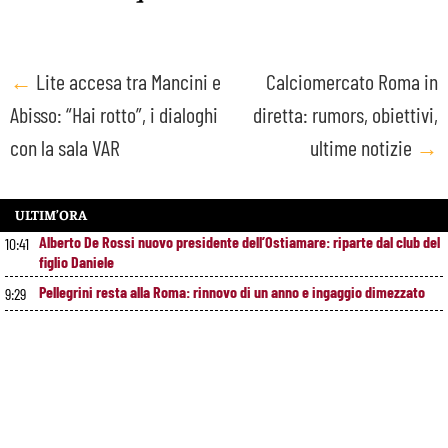
Post
←
Lite accesa tra Mancini e
Calciomercato Roma in
Abisso: “Hai rotto”, i dialoghi
diretta: rumors, obiettivi,
navigation
con la sala VAR
ultime notizie
→
ULTIM’ORA
Alberto De Rossi nuovo presidente dell’Ostiamare: riparte dal club del
10:41
figlio Daniele
Pellegrini resta alla Roma: rinnovo di un anno e ingaggio dimezzato
9:29