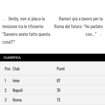
Post
←
Derby, non si placa la
Ranieri già a lavoro per la
tensione tra le tifoserie:
Roma del futuro: “Ho parlato
navigation
“Davvero avete fatto questa
con…”
→
cosa?!”
CLASSIFICA
Pos
Club
Punti
1
Inter
87
2
Napoli
76
3
Roma
73