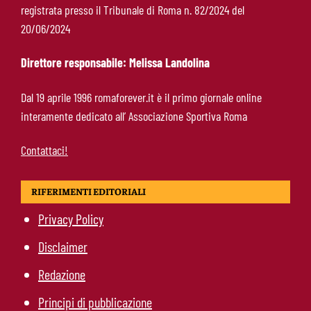
registrata presso il Tribunale di Roma n. 82/2024 del
Roma-Endrick, Gasperini ci prova davvero:
20/06/2024
contatti avviati, ma il brasiliano frena
Direttore responsabile: Melissa Landolina
Molina-Roma, arrivo oggi: il passaporto può
Dal 19 aprile 1996 romaforever.it è il primo giornale online
sbloccare un altro colpo
interamente dedicato all’ Associazione Sportiva Roma
Contattaci!
RIFERIMENTI EDITORIALI
Privacy Policy
Disclaimer
Redazione
Principi di pubblicazione