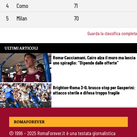
4
Como
71
5
Milan
70
Guarda la classifica completa
ULTIMI ARTICOLI
Roma-Cacciamani, Cairo alza il muro ma lascia
uno spiraglio: “Dipende dalle offerte”
Brighton-Roma 3-0, brusco stop per Gasperini:
attacco sterile e difesa troppo fragile
McKennie sorprende tutti: “Il mio idolo era
ROMAFOREVER
Totti, soprattutto per la sua fedeltà”
©
1996 – 2025 RomaForever.it è una testata giornalistica