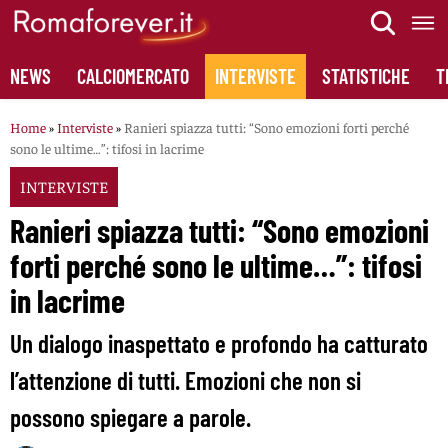
Skip
to
content
NEWS
CALCIOMERCATO
INTERVISTE
STATISTICHE
T
Home
»
Interviste
»
Ranieri spiazza tutti: “Sono emozioni forti perché
sono le ultime…”: tifosi in lacrime
INTERVISTE
Ranieri spiazza tutti: “Sono emozioni
forti perché sono le ultime…”: tifosi
in lacrime
Un dialogo inaspettato e profondo ha catturato
l’attenzione di tutti. Emozioni che non si
possono spiegare a parole.