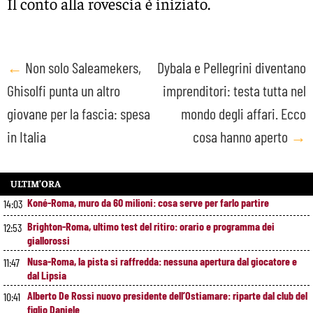
Il conto alla rovescia è iniziato.
Post
←
Non solo Saleamekers,
Dybala e Pellegrini diventano
Ghisolfi punta un altro
imprenditori: testa tutta nel
navigation
giovane per la fascia: spesa
mondo degli affari. Ecco
in Italia
cosa hanno aperto
→
ULTIM’ORA
Koné-Roma, muro da 60 milioni: cosa serve per farlo partire
14:03
Brighton-Roma, ultimo test del ritiro: orario e programma dei
12:53
giallorossi
Nusa-Roma, la pista si raffredda: nessuna apertura dal giocatore e
11:47
dal Lipsia
Alberto De Rossi nuovo presidente dell’Ostiamare: riparte dal club del
10:41
figlio Daniele