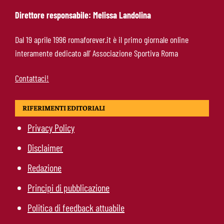
Daniele
Direttore responsabile: Melissa Landolina
Pellegrini resta alla Roma: rinnovo di un anno e
Dal 19 aprile 1996 romaforever.it è il primo giornale online
ingaggio dimezzato
interamente dedicato all’ Associazione Sportiva Roma
Contattaci!
RIFERIMENTI EDITORIALI
Privacy Policy
Disclaimer
Redazione
Principi di pubblicazione
Politica di feedback attuabile