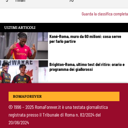
Guarda la classifica completa
ULTIMI ARTICOLI
Koné-Roma, muro da 60 milioni: cosa serve
per farlo partire
Brighton-Roma, ultimo test del ritiro: orario e
programma dei giallorossi
Nusa-Roma, la pista si raffredda: nessuna
ROMAFOREVER
apertura dal giocatore e dal Lipsia
©
1996 – 2025 RomaForever.it è una testata giornalistica
registrata presso il Tribunale di Roma n. 82/2024 del
Alberto De Rossi nuovo presidente
20/06/2024
dell’Ostiamare: riparte dal club del figlio