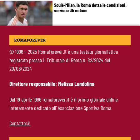
Soulé-Milan, la Roma detta le condizioni:
servono 35 milioni
Koulierakis-Roma, impatto immediato: gol e
ROMAFOREVER
messaggio a Gasperini
©
1996 – 2025 RomaForever.it è una testata giornalistica
registrata presso il Tribunale di Roma n. 82/2024 del
Ndicka-Roma, futuro più chiaro: il messaggio
20/06/2024
che allontana il mercato
Direttore responsabile: Melissa Landolina
Calciomercato Roma, scout a Praga per
Dal 19 aprile 1996 romaforever.it è il primo giornale online
Fofana: il prezzo fissato dal Lione
interamente dedicato all’ Associazione Sportiva Roma
Contattaci!