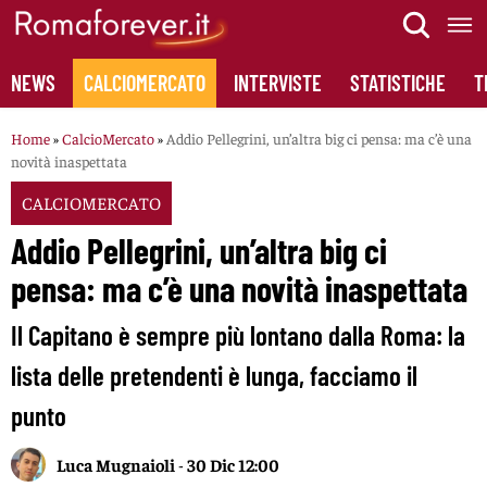
Skip
to
content
NEWS
CALCIOMERCATO
INTERVISTE
STATISTICHE
T
Home
»
CalcioMercato
»
Addio Pellegrini, un’altra big ci pensa: ma c’è una
novità inaspettata
CALCIOMERCATO
Addio Pellegrini, un’altra big ci
pensa: ma c’è una novità inaspettata
Il Capitano è sempre più lontano dalla Roma: la
lista delle pretendenti è lunga, facciamo il
punto
Luca Mugnaioli
-
30 Dic 12:00