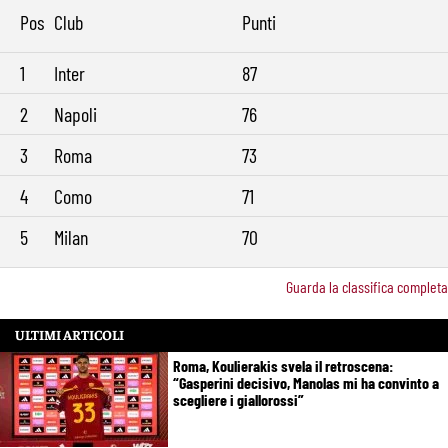
Pos
Club
Punti
1
Inter
87
2
Napoli
76
3
Roma
73
4
Como
71
5
Milan
70
Guarda la classifica completa
ULTIMI ARTICOLI
Roma, Koulierakis svela il retroscena:
“Gasperini decisivo, Manolas mi ha convinto a
scegliere i giallorossi”