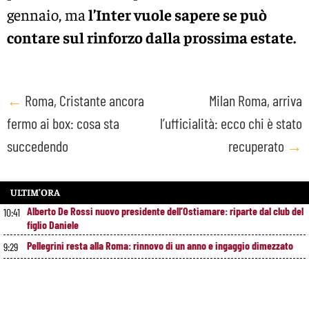
gennaio, ma
l’Inter vuole sapere se può
contare sul rinforzo dalla prossima estate.
Post
←
Roma, Cristante ancora
Milan Roma, arriva
fermo ai box: cosa sta
l’ufficialità: ecco chi è stato
navigation
succedendo
recuperato
→
ULTIM’ORA
Alberto De Rossi nuovo presidente dell’Ostiamare: riparte dal club del
10:41
figlio Daniele
Pellegrini resta alla Roma: rinnovo di un anno e ingaggio dimezzato
9:29