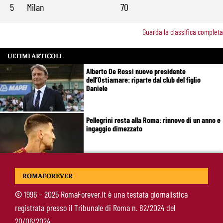
5
Milan
70
Guarda la classifica completa
ULTIMI ARTICOLI
Alberto De Rossi nuovo presidente
dell’Ostiamare: riparte dal club del figlio
Daniele
Pellegrini resta alla Roma: rinnovo di un anno e
ingaggio dimezzato
Roma, Luis Enrique non dimentica i
ROMAFOREVER
giallorossi: foto con i tifosi e la maglia della
squadra
©
1996 – 2025 RomaForever.it è una testata giornalistica
registrata presso il Tribunale di Roma n. 82/2024 del
Roma, un ex rivela: “Alla Roma abbiamo
20/06/2024