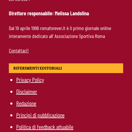
costruito qualcosa di speciale”
Direttore responsabile: Melissa Landolina
Roma, Koulierakis svela il retroscena:
Dal 19 aprile 1996 romaforever.it è il primo giornale online
“Gasperini decisivo, Manolas mi ha convinto a
interamente dedicato all’ Associazione Sportiva Roma
scegliere i giallorossi”
Contattaci!
RIFERIMENTI EDITORIALI
Privacy Policy
Disclaimer
Redazione
Principi di pubblicazione
Politica di feedback attuabile