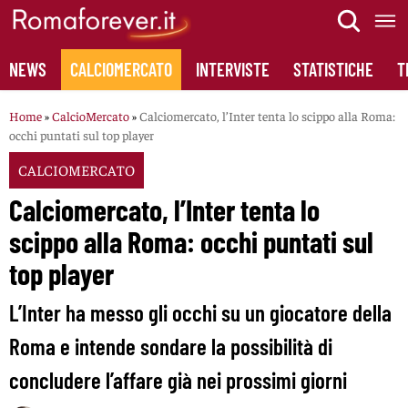
Skip
to
content
NEWS
CALCIOMERCATO
INTERVISTE
STATISTICHE
T
Home
»
CalcioMercato
»
Calciomercato, l’Inter tenta lo scippo alla Roma:
occhi puntati sul top player
CALCIOMERCATO
Calciomercato, l’Inter tenta lo
scippo alla Roma: occhi puntati sul
top player
L’Inter ha messo gli occhi su un giocatore della
Roma e intende sondare la possibilità di
concludere l’affare già nei prossimi giorni