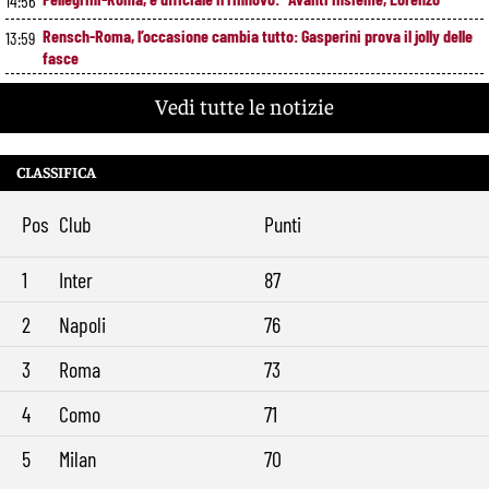
14:56
Rensch-Roma, l’occasione cambia tutto: Gasperini prova il jolly delle
13:59
fasce
Kumbulla lascia la Roma: ufficiale il prestito al Rayo Vallecano
12:59
Vedi tutte le notizie
Brighton-Roma, ultimo test per Gasperini. Pellegrini fa le visite e
11:49
torna in gruppo
CLASSIFICA
Rowe chiude alla Roma: “Sono concentrato sul Bologna”. Poi esalta
10:41
Castro e Dovbyk
Pos
Club
Punti
Mercato Roma, Gasperini aspetta ancora il suo trequartista: Nusa
9:32
sfuma, ora Fofana e Gittens
1
Inter
87
2
Napoli
76
3
Roma
73
4
Como
71
5
Milan
70