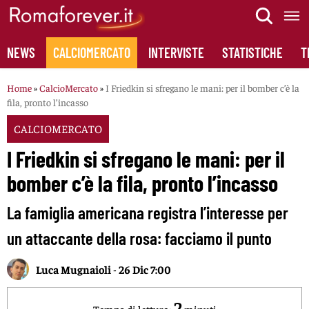
Skip
to
content
NEWS
CALCIOMERCATO
INTERVISTE
STATISTICHE
T
Home
»
CalcioMercato
»
I Friedkin si sfregano le mani: per il bomber c’è la
fila, pronto l’incasso
CALCIOMERCATO
I Friedkin si sfregano le mani: per il
bomber c’è la fila, pronto l’incasso
La famiglia americana registra l’interesse per
un attaccante della rosa: facciamo il punto
Luca Mugnaioli
-
26 Dic 7:00
2
Tempo di lettura:
minuti