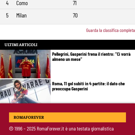
4
Como
71
5
Milan
70
Guarda la classifica completa
ULTIMI ARTICOLI
Pellegrini, Gasperini frena il rientro: “Ci vorrà
almeno un mese”
Roma, 11 gol subiti in 4 partite: il dato che
preoccupa Gasperini
Gasperini boccia la Roma: “Partita pessima”.
ROMAFOREVER
E lancia un altro messaggio sul mercato
©
1996 – 2025 RomaForever.it è una testata giornalistica