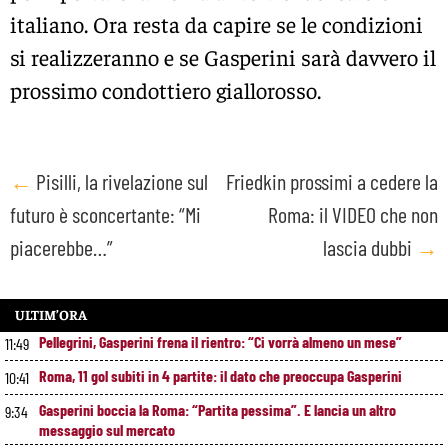
italiano. Ora resta da capire se le condizioni
si realizzeranno e se Gasperini sarà davvero il
prossimo condottiero giallorosso.
Post
←
Pisilli, la rivelazione sul
Friedkin prossimi a cedere la
futuro è sconcertante: “Mi
Roma: il VIDEO che non
navigation
piacerebbe…”
lascia dubbi
→
ULTIM’ORA
Pellegrini, Gasperini frena il rientro: “Ci vorrà almeno un mese”
11:49
Roma, 11 gol subiti in 4 partite: il dato che preoccupa Gasperini
10:41
Gasperini boccia la Roma: “Partita pessima”. E lancia un altro
9:34
messaggio sul mercato