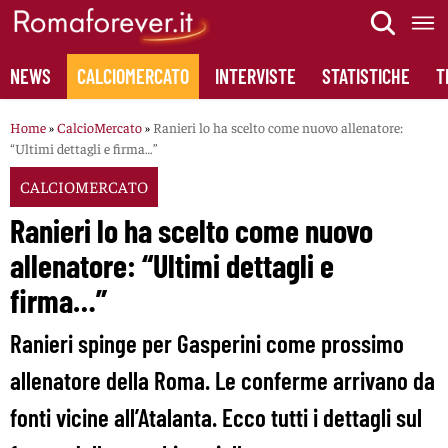
Skip
to
content
NEWS
CALCIOMERCATO
INTERVISTE
STATISTICHE
T
Home
»
CalcioMercato
»
Ranieri lo ha scelto come nuovo allenatore:
“Ultimi dettagli e firma…”
CALCIOMERCATO
Ranieri lo ha scelto come nuovo
allenatore: “Ultimi dettagli e
firma…”
Ranieri spinge per Gasperini come prossimo
allenatore della Roma. Le conferme arrivano da
fonti vicine all’Atalanta. Ecco tutti i dettagli sul