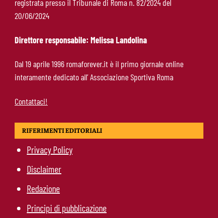
registrata presso il Tribunale di Roma n. 82/2024 del
Roma, termina il tour britannico: Gasperini
20/06/2024
concede due giorni di riposo, poi testa alla
Fiorentina
Direttore responsabile: Melissa Landolina
Roma, Gasperini lancia l’allarme dopo il
Dal 19 aprile 1996 romaforever.it è il primo giornale online
Brighton: “Ci manca qualcosa. Cessioni?
interamente dedicato all’ Associazione Sportiva Roma
Chiedete alla società”
Contattaci!
RIFERIMENTI EDITORIALI
Privacy Policy
Disclaimer
Redazione
Principi di pubblicazione