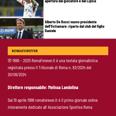
apertura dal giocatore e dal Lipsia
Alberto De Rossi nuovo presidente
dell’Ostiamare: riparte dal club del figlio
Daniele
Pellegrini resta alla Roma: rinnovo di un anno e
ROMAFOREVER
ingaggio dimezzato
©
1996 – 2025 RomaForever.it è una testata giornalistica
registrata presso il Tribunale di Roma n. 82/2024 del
Roma, Luis Enrique non dimentica i
20/06/2024
giallorossi: foto con i tifosi e la maglia della
squadra
Direttore responsabile: Melissa Landolina
Roma, un ex rivela: “Alla Roma abbiamo
Dal 19 aprile 1996 romaforever.it è il primo giornale online
costruito qualcosa di speciale”
interamente dedicato all’ Associazione Sportiva Roma