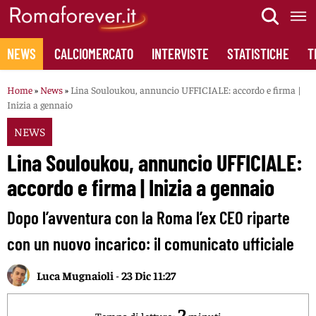
Skip
to
content
NEWS
CALCIOMERCATO
INTERVISTE
STATISTICHE
T
Home
»
News
»
Lina Souloukou, annuncio UFFICIALE: accordo e firma |
Inizia a gennaio
NEWS
Lina Souloukou, annuncio UFFICIALE:
accordo e firma | Inizia a gennaio
Dopo l’avventura con la Roma l’ex CEO riparte
con un nuovo incarico: il comunicato ufficiale
Luca Mugnaioli
-
23 Dic 11:27
2
Tempo di lettura:
minuti