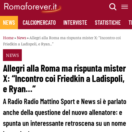
Skip
to
content
NEWS
CALCIOMERCATO
INTERVISTE
STATISTICHE
T
Home
»
News
»
Allegri alla Roma ma rispunta mister X: “Incontro coi
Friedkin a Ladispoli, e Ryan…”
NEWS
Allegri alla Roma ma rispunta mister
X: “Incontro coi Friedkin a Ladispoli,
e Ryan…”
A Radio Radio Mattino Sport e News si è parlato
anche della questione del nuovo allenatore: e
spunta un interessante retroscena su un nome