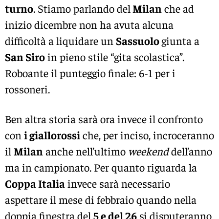
turno
. Stiamo parlando del
Milan
che ad
inizio dicembre non ha avuta alcuna
difficoltà a liquidare un
Sassuolo
giunta a
San Siro
in pieno stile “gita scolastica”.
Roboante il punteggio finale: 6-1 per i
rossoneri.
Ben altra storia sarà ora invece il confronto
con
i giallorossi
che, per inciso, incroceranno
il
Milan
anche nell’ultimo
weekend
dell’anno
ma in campionato. Per quanto riguarda la
Coppa Italia
invece sarà necessario
aspettare il mese di febbraio quando nella
doppia finestra del
5 e del 26
si disputeranno