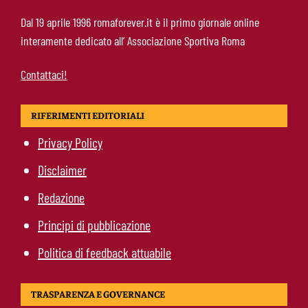
Molina-Roma, arrivo oggi: il passaporto può
Dal 19 aprile 1996 romaforever.it è il primo giornale online
sbloccare un altro colpo
interamente dedicato all’ Associazione Sportiva Roma
Contattaci!
RIFERIMENTI EDITORIALI
Privacy Policy
Disclaimer
Redazione
Principi di pubblicazione
Politica di feedback attuabile
TRASPARENZA E GOVERNANCE