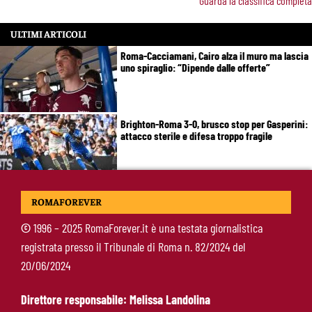
Guarda la classifica completa
ULTIMI ARTICOLI
Roma-Cacciamani, Cairo alza il muro ma lascia
uno spiraglio: “Dipende dalle offerte”
Brighton-Roma 3-0, brusco stop per Gasperini:
attacco sterile e difesa troppo fragile
McKennie sorprende tutti: “Il mio idolo era
ROMAFOREVER
Totti, soprattutto per la sua fedeltà”
©
1996 – 2025 RomaForever.it è una testata giornalistica
registrata presso il Tribunale di Roma n. 82/2024 del
Roma-Endrick, Gasperini ci prova davvero:
20/06/2024
contatti avviati, ma il brasiliano frena
Direttore responsabile: Melissa Landolina