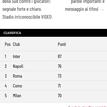
della Sud contro i giocatori:
parole importanti e
navigation
segnale forte e chiaro.
messaggio ai tifosi
→
Stadio irriconoscibile VIDEO
CLASSIFICA
Pos
Club
Punti
1
Inter
87
2
Napoli
76
3
Roma
73
4
Como
71
5
Milan
70