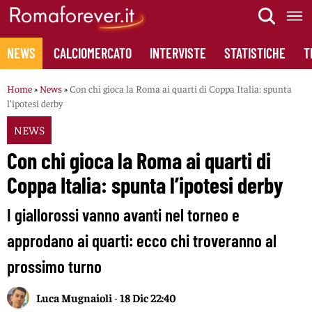
Skip
to
content
NEWS
CALCIOMERCATO
INTERVISTE
STATISTICHE
T
Home
»
News
»
Con chi gioca la Roma ai quarti di Coppa Italia: spunta
l’ipotesi derby
NEWS
Con chi gioca la Roma ai quarti di
Coppa Italia: spunta l’ipotesi derby
I giallorossi vanno avanti nel torneo e
approdano ai quarti: ecco chi troveranno al
prossimo turno
Luca Mugnaioli
-
18 Dic 22:40